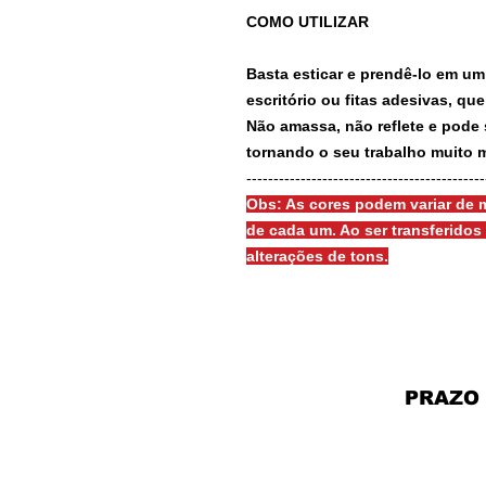
COMO UTILIZAR
Basta esticar e prendê-lo em um
escritório ou fitas adesivas, qu
Não amassa, não reflete e pode 
tornando o seu trabalho muito m
-------------------------------------------
Obs: As cores podem variar de m
de cada um. Ao ser transferido
alterações de tons.
PRAZO