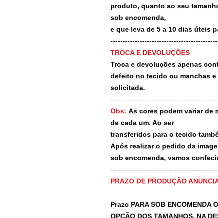
produto, quanto ao seu tamanho
sob encomenda,
e que leva de 5 a 10 dias úteis 
--------------------------------------------
TROCA E DEVOLUÇÕES
Troca e devoluções apenas contr
defeito no tecido ou manchas e
solicitada.
--------------------------------------------
Obs:
As cores podem variar de 
de cada um. Ao ser
transferidos para o tecido tamb
Após realizar o pedido da image
sob encomenda, vamos confecio
-------------------------------------------
PRAZO DE PRODUÇÃO ANUNCI
Prazo PARA SOB ENCOMENDA O
OPÇÃO DOS TAMANHOS, NA DE