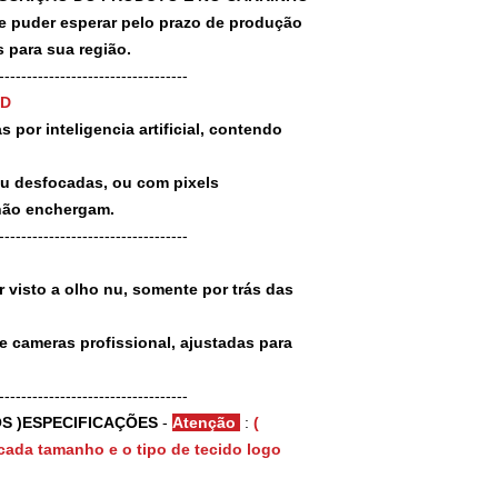
puder esperar pelo prazo de produção
 para sua região.
-----------------------------------
3D
 por inteligencia artificial, contendo
ou desfocadas, ou com pixels
não enchergam.
-----------------------------------
 visto a olho nu, somente por trás das
e cameras profissional, ajustadas para
-----------------------------------
S )ESPECIFICAÇÕES
-
Atenção
:
(
cada tamanho e o tipo de tecido logo