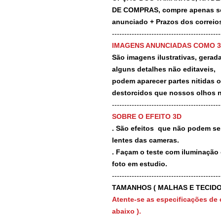
DE COMPRAS, compre apenas se 
anunciado + Prazos dos correios
-------------------------------------------
IMAGENS ANUNCIADAS COMO 
São imagens ilustrativas, geradas
alguns detalhes não editaveis,
podem aparecer partes nitidas 
destorcidos que nossos olhos 
-------------------------------------------
SOBRE O EFEITO 3D
. São efeitos que não podem ser
lentes das cameras.
. Façam o teste com iluminação 
foto em estudio.
-------------------------------------------
TAMANHOS ( MALHAS E TECIDO
Atente-se as especificações de 
abaixo ).