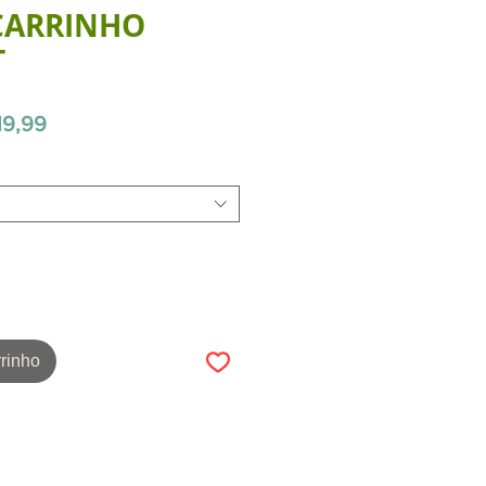
CARRINHO
T
Preço
19,99
promocional
rinho