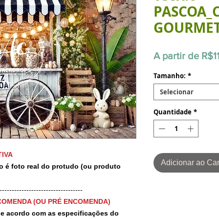
PASCOA_
GOURME
A partir de
R$1
Tamanho:
*
Selecionar
Quantidade
*
IVA
Adicionar ao Car
o é foto real do protudo (ou produto
-----------------------------------
COMENDA (OU PRÉ ENCOMENDA)
 de acordo com as especificações do