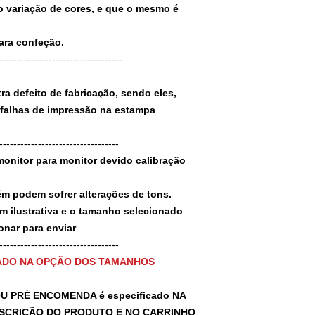
 variação de cores, e que o mesmo é
para confeção.
-----------------------------------
a defeito de fabricação, sendo eles,
 falhas de impressão na estampa
----------------------------------
monitor para monitor devido calibração
ém podem sofrer alterações de tons.
m ilustrativa e o tamanho selecionado
nar para enviar
.
-----------------------------------
ADO NA OPÇÃO DOS TAMANHOS
U PRÉ ENCOMENDA é especificado NA
SCRIÇÃO DO PRODUTO E NO CARRINHO