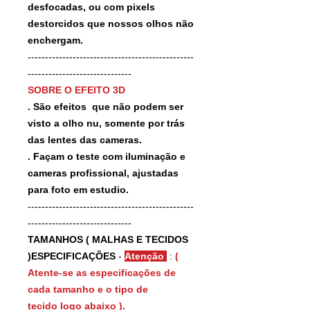
desfocadas, ou com pixels
destorcidos que nossos olhos não
enchergam.
------------------------------------------------
------------------------------
SOBRE O EFEITO 3D
. São efeitos que não podem ser
visto a olho nu, somente por trás
das lentes das cameras.
. Façam o teste com iluminação e
cameras profissional, ajustadas
para foto em estudio.
------------------------------------------------
------------------------------
TAMANHOS ( MALHAS E TECIDOS
)ESPECIFICAÇÕES
-
Atenção
:
(
Atente-se as especificações de
cada tamanho e o tipo de
tecido logo abaixo ).