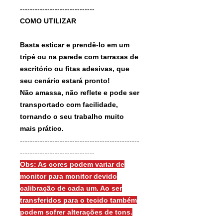
------------------------------
COMO UTILIZAR
Basta esticar e prendê-lo em um
tripé ou na parede com tarraxas de
escritório ou fitas adesivas, que
seu cenário estará pronto!
Não amassa, não reflete e pode ser
transportado com facilidade,
tornando o seu trabalho muito
mais prático.
------------------------------------------------
------------------------------
Obs: As cores podem variar de
monitor para monitor devido
calibração de cada um. Ao ser
transferidos para o tecido também
podem sofrer alterações de tons.