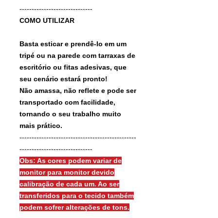
------------------------------
COMO UTILIZAR
Basta esticar e prendê-lo em um
tripé ou na parede com tarraxas de
escritório ou fitas adesivas, que
seu cenário estará pronto!
Não amassa, não reflete e pode ser
transportado com facilidade,
tornando o seu trabalho muito
mais prático.
------------------------------------------------
------------------------------
Obs: As cores podem variar de
monitor para monitor devido
calibração de cada um. Ao ser
transferidos para o tecido também
podem sofrer alterações de tons.