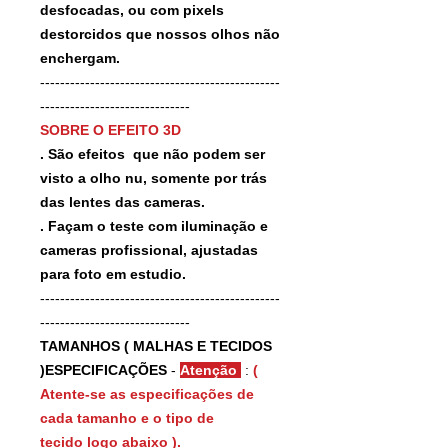
desfocadas, ou com pixels
destorcidos que nossos olhos não
enchergam.
------------------------------------------------
------------------------------
SOBRE O EFEITO 3D
. São efeitos que não podem ser
visto a olho nu, somente por trás
das lentes das cameras.
. Façam o teste com iluminação e
cameras profissional, ajustadas
para foto em estudio.
------------------------------------------------
------------------------------
TAMANHOS ( MALHAS E TECIDOS
)ESPECIFICAÇÕES
-
Atenção
:
(
Atente-se as especificações de
cada tamanho e o tipo de
tecido logo abaixo ).