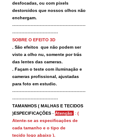
desfocadas, ou com pixels
destorcidos que nossos olhos não
enchergam.
------------------------------------------------
------------------------------
SOBRE O EFEITO 3D
. São efeitos que não podem ser
visto a olho nu, somente por trás
das lentes das cameras.
. Façam o teste com iluminação e
cameras profissional, ajustadas
para foto em estudio.
------------------------------------------------
------------------------------
TAMANHOS ( MALHAS E TECIDOS
)ESPECIFICAÇÕES
-
Atenção
:
(
Atente-se as especificações de
cada tamanho e o tipo de
tecido logo abaixo ).