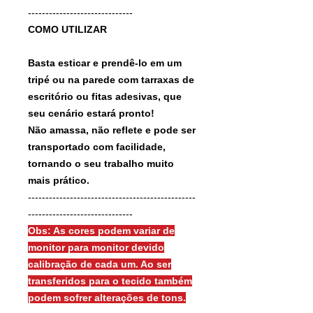
------------------------------
COMO UTILIZAR
Basta esticar e prendê-lo em um
tripé ou na parede com tarraxas de
escritório ou fitas adesivas, que
seu cenário estará pronto!
Não amassa, não reflete e pode ser
transportado com facilidade,
tornando o seu trabalho muito
mais prático.
------------------------------------------------
------------------------------
Obs: As cores podem variar de
monitor para monitor devido
calibração de cada um. Ao ser
transferidos para o tecido também
podem sofrer alterações de tons.