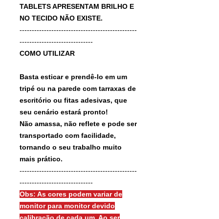
TABLETS APRESENTAM BRILHO E
NO TECIDO NÃO EXISTE.
------------------------------------------------
------------------------------
COMO UTILIZAR
Basta esticar e prendê-lo em um
tripé ou na parede com tarraxas de
escritório ou fitas adesivas, que
seu cenário estará pronto!
Não amassa, não reflete e pode ser
transportado com facilidade,
tornando o seu trabalho muito
mais prático.
------------------------------------------------
------------------------------
Obs: As cores podem variar de
monitor para monitor devido
calibração de cada um. Ao ser