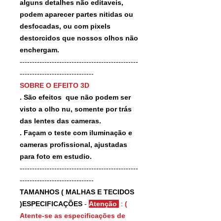
alguns detalhes não editaveis,
podem aparecer partes nitidas ou
desfocadas, ou com pixels
destorcidos que nossos olhos não
enchergam.
------------------------------------------------
------------------------------
SOBRE O EFEITO 3D
. São efeitos que não podem ser
visto a olho nu, somente por trás
das lentes das cameras.
. Façam o teste com iluminação e
cameras profissional, ajustadas
para foto em estudio.
------------------------------------------------
------------------------------
TAMANHOS ( MALHAS E TECIDOS
)ESPECIFICAÇÕES
-
Atenção
:
(
Atente-se as especificações de