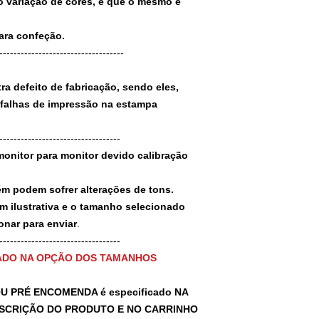
 variação de cores, e que o mesmo é
para confeção.
-----------------------------------
a defeito de fabricação, sendo eles,
 falhas de impressão na estampa
----------------------------------
monitor para monitor devido calibração
ém podem sofrer alterações de tons.
m ilustrativa e o tamanho selecionado
nar para enviar
.
-----------------------------------
ADO NA OPÇÃO DOS TAMANHOS
U PRÉ ENCOMENDA é especificado NA
SCRIÇÃO DO PRODUTO E NO CARRINHO