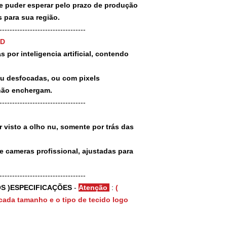
puder esperar pelo prazo de produção
 para sua região.
-----------------------------------
3D
 por inteligencia artificial, contendo
ou desfocadas, ou com pixels
não enchergam.
-----------------------------------
 visto a olho nu, somente por trás das
e cameras profissional, ajustadas para
-----------------------------------
S )ESPECIFICAÇÕES
-
Atenção
:
(
cada tamanho e o tipo de tecido logo