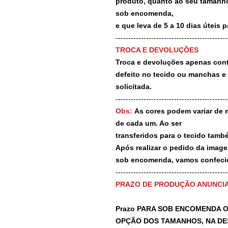
produto, quanto ao seu tamanho
sob encomenda,
e que leva de 5 a 10 dias úteis 
--------------------------------------------
TROCA E DEVOLUÇÕES
Troca e devoluções apenas contr
defeito no tecido ou manchas e
solicitada.
--------------------------------------------
Obs:
As cores podem variar de 
de cada um. Ao ser
transferidos para o tecido tamb
Após realizar o pedido da image
sob encomenda, vamos confecio
-------------------------------------------
PRAZO DE PRODUÇÃO ANUNCI
Prazo PARA SOB ENCOMENDA O
OPÇÃO DOS TAMANHOS, NA DE