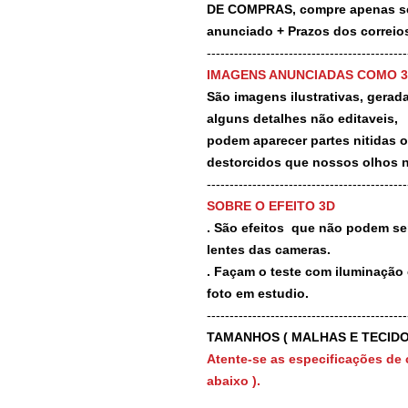
DE COMPRAS, compre apenas se 
anunciado + Prazos dos correios
-------------------------------------------
IMAGENS ANUNCIADAS COMO 
São imagens ilustrativas, geradas
alguns detalhes não editaveis,
podem aparecer partes nitidas 
destorcidos que nossos olhos 
-------------------------------------------
SOBRE O EFEITO 3D
. São efeitos que não podem ser
lentes das cameras.
. Façam o teste com iluminação 
foto em estudio.
-------------------------------------------
TAMANHOS ( MALHAS E TECIDO
Atente-se as especificações de 
abaixo ).