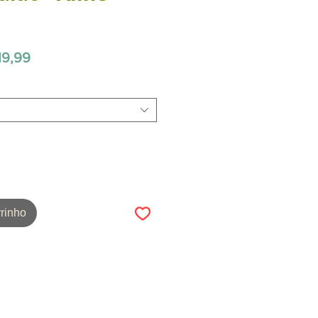
Preço
19,99
promocional
rinho