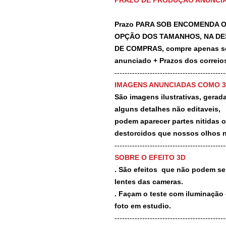
PRAZO DE PRODUÇÃO ANUNCI
Prazo PARA SOB ENCOMENDA O
OPÇÃO DOS TAMANHOS, NA DE
DE COMPRAS, compre apenas se 
anunciado + Prazos dos correios
-------------------------------------------
IMAGENS ANUNCIADAS COMO 
São imagens ilustrativas, geradas
alguns detalhes não editaveis,
podem aparecer partes nitidas 
destorcidos que nossos olhos 
-------------------------------------------
SOBRE O EFEITO 3D
. São efeitos que não podem ser
lentes das cameras.
. Façam o teste com iluminação 
foto em estudio.
-------------------------------------------