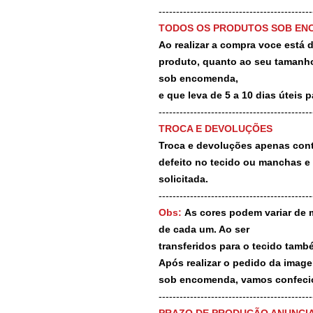
-------------------------------------------
TODOS OS PRODUTOS SOB EN
Ao realizar a compra voce está
produto, quanto ao seu tamanho
sob encomenda,
e que leva de 5 a 10 dias úteis 
--------------------------------------------
TROCA E DEVOLUÇÕES
Troca e devoluções apenas contr
defeito no tecido ou manchas e
solicitada.
--------------------------------------------
Obs:
As cores podem variar de 
de cada um. Ao ser
transferidos para o tecido tamb
Após realizar o pedido da image
sob encomenda, vamos confecio
-------------------------------------------