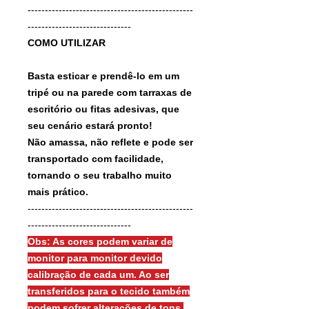
------------------------------------------------
------------------------------
COMO UTILIZAR
Basta esticar e prendê-lo em um
tripé ou na parede com tarraxas de
escritório ou fitas adesivas, que
seu cenário estará pronto!
Não amassa, não reflete e pode ser
transportado com facilidade,
tornando o seu trabalho muito
mais prático.
------------------------------------------------
------------------------------
Obs: As cores podem variar de
monitor para monitor devido
calibração de cada um. Ao ser
transferidos para o tecido também
podem sofrer alterações de tons.