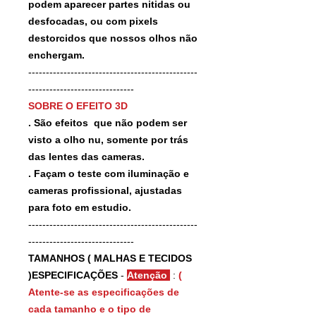
podem aparecer partes nitidas ou
desfocadas, ou com pixels
destorcidos que nossos olhos não
enchergam.
------------------------------------------------
------------------------------
SOBRE O EFEITO 3D
. São efeitos que não podem ser
visto a olho nu, somente por trás
das lentes das cameras.
. Façam o teste com iluminação e
cameras profissional, ajustadas
para foto em estudio.
------------------------------------------------
------------------------------
TAMANHOS ( MALHAS E TECIDOS
)ESPECIFICAÇÕES
-
Atenção
:
(
Atente-se as especificações de
cada tamanho e o tipo de