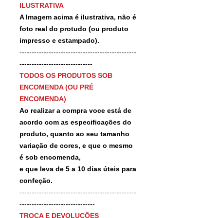
ILUSTRATIVA
A Imagem acima é ilustrativa, não é
foto real do protudo (ou produto
impresso e estampado).
------------------------------------------------
------------------------------
TODOS OS PRODUTOS SOB
ENCOMENDA (OU PRÉ
ENCOMENDA)
Ao realizar a compra voce está de
acordo com as especificações do
produto, quanto ao seu tamanho
variação de cores, e que o mesmo
é sob encomenda,
e que leva de 5 a 10 dias úteis para
confeção.
------------------------------------------------
-------------------------------
TROCA E DEVOLUÇÕES