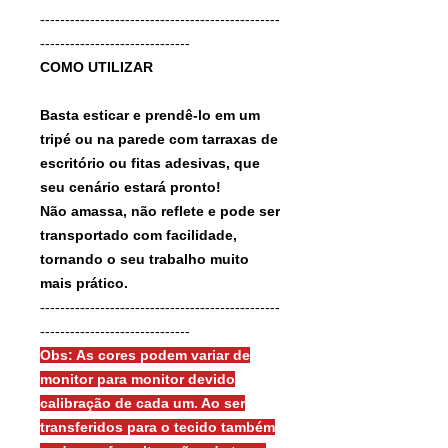
------------------------------------------------
------------------------------
COMO UTILIZAR
Basta esticar e prendê-lo em um
tripé ou na parede com tarraxas de
escritório ou fitas adesivas, que
seu cenário estará pronto!
Não amassa, não reflete e pode ser
transportado com facilidade,
tornando o seu trabalho muito
mais prático.
------------------------------------------------
------------------------------
Obs: As cores podem variar de
monitor para monitor devido
calibração de cada um. Ao ser
transferidos para o tecido também