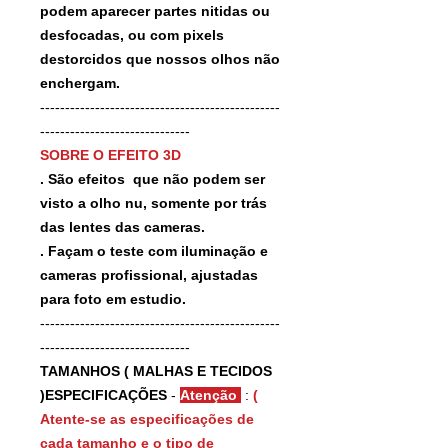
podem aparecer partes nitidas ou
desfocadas, ou com pixels
destorcidos que nossos olhos não
enchergam.
------------------------------------------------
------------------------------
SOBRE O EFEITO 3D
. São efeitos que não podem ser
visto a olho nu, somente por trás
das lentes das cameras.
. Façam o teste com iluminação e
cameras profissional, ajustadas
para foto em estudio.
------------------------------------------------
------------------------------
TAMANHOS ( MALHAS E TECIDOS
)ESPECIFICAÇÕES
-
Atenção
:
(
Atente-se as especificações de
cada tamanho e o tipo de