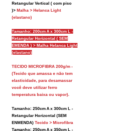
Retangular Vertical ( com piso
)>
Malha > Helanca Light
(elastano)
Tamanho: 200cm A x 300cm L -
Retangular Horizontal ( SEM
EMENDA ) > Malha Helanca Light
(elastano)
TECIDO MICROFIBRA 200g/m -
(Tecido que amassa e não tem
elasticidade, para desamassar
você deve utilizar ferro
temperatura baixa ou vapor).
Tamanho: 250cm A x 300cm L -
Retangular Horizontal (SEM
ENMENDA)
Tecido > Microfibra
Tamanho: 250cm A x 350cm L -