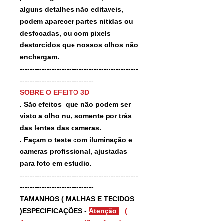
alguns detalhes não editaveis,
podem aparecer partes nitidas ou
desfocadas, ou com pixels
destorcidos que nossos olhos não
enchergam.
------------------------------------------------
------------------------------
SOBRE O EFEITO 3D
. São efeitos que não podem ser
visto a olho nu, somente por trás
das lentes das cameras.
. Façam o teste com iluminação e
cameras profissional, ajustadas
para foto em estudio.
------------------------------------------------
------------------------------
TAMANHOS ( MALHAS E TECIDOS
)ESPECIFICAÇÕES
-
Atenção
:
(