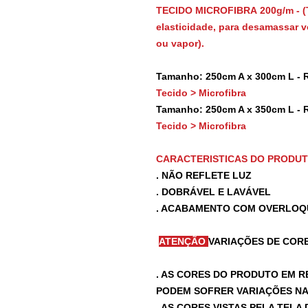
TECIDO MICROFIBRA 200g/m - (
elasticidade, para desamassar vo
ou vapor).
Tamanho: 250cm A x 300cm L - 
Tecido > Microfibra
Tamanho: 250cm A x 350cm L - 
Tecido > Microfibra
CARACTERISTICAS DO PRODU
. NÃO REFLETE LUZ
. DOBRÁVEL E LAVÁVEL
. ACABAMENTO COM OVERLOQ
ATENÇÃO
VARIAÇÕES DE CORE
. AS CORES DO PRODUTO EM R
PODEM SOFRER VARIAÇÕES NA 
. AS CORES VISTAS PELA TEL