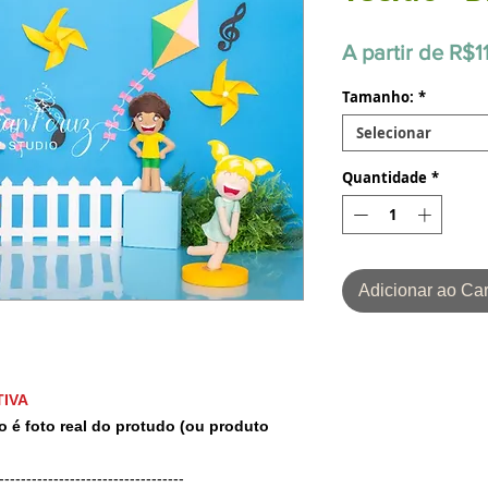
A partir de
R$1
Tamanho:
*
Selecionar
Quantidade
*
Adicionar ao Car
IVA
o é foto real do protudo (ou produto
-----------------------------------