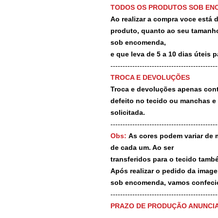
TODOS OS PRODUTOS SOB EN
Ao realizar a compra voce está
produto, quanto ao seu tamanho
sob encomenda,
e que leva de 5 a 10 dias úteis 
--------------------------------------------
TROCA E DEVOLUÇÕES
Troca e devoluções apenas contr
defeito no tecido ou manchas e
solicitada.
--------------------------------------------
Obs:
As cores podem variar de 
de cada um. Ao ser
transferidos para o tecido tamb
Após realizar o pedido da image
sob encomenda, vamos confecio
-------------------------------------------
PRAZO DE PRODUÇÃO ANUNCI