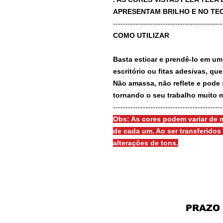
APRESENTAM BRILHO E NO TEC
-------------------------------------------
COMO UTILIZAR
Basta esticar e prendê-lo em um
escritório ou fitas adesivas, qu
Não amassa, não reflete e pode 
tornando o seu trabalho muito m
-------------------------------------------
Obs: As cores podem variar de m
de cada um. Ao ser transferido
alterações de tons.
PRAZO