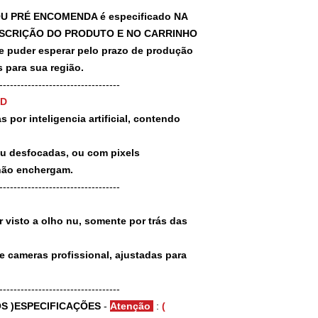
U PRÉ ENCOMENDA é especificado NA
SCRIÇÃO DO PRODUTO E NO CARRINHO
puder esperar pelo prazo de produção
 para sua região.
-----------------------------------
3D
 por inteligencia artificial, contendo
ou desfocadas, ou com pixels
não enchergam.
-----------------------------------
 visto a olho nu, somente por trás das
e cameras profissional, ajustadas para
-----------------------------------
S )ESPECIFICAÇÕES
-
Atenção
:
(