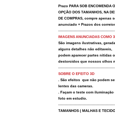
Prazo PARA SOB ENCOMENDA O
OPÇÃO DOS TAMANHOS, NA DE
DE COMPRAS, compre apenas se 
anunciado + Prazos dos correios
-------------------------------------------
IMAGENS ANUNCIADAS COMO 
São imagens ilustrativas, geradas
alguns detalhes não editaveis,
podem aparecer partes nitidas 
destorcidos que nossos olhos 
-------------------------------------------
SOBRE O EFEITO 3D
. São efeitos que não podem ser
lentes das cameras.
. Façam o teste com iluminação 
foto em estudio.
-------------------------------------------
TAMANHOS ( MALHAS E TECIDO