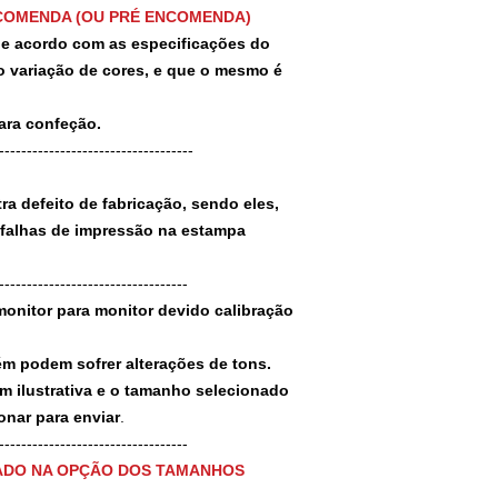
COMENDA (OU PRÉ ENCOMENDA)
 de acordo com as especificações do
 variação de cores, e que o mesmo é
para confeção.
-----------------------------------
a defeito de fabricação, sendo eles,
 falhas de impressão na estampa
----------------------------------
monitor para monitor devido calibração
ém podem sofrer alterações de tons.
m ilustrativa e o tamanho selecionado
nar para enviar
.
-----------------------------------
ADO NA OPÇÃO DOS TAMANHOS