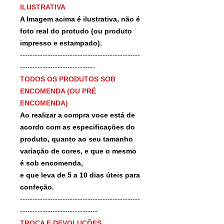
ILUSTRATIVA
A Imagem acima é ilustrativa, não é
foto real do protudo (ou produto
impresso e estampado).
------------------------------------------------
------------------------------
TODOS OS PRODUTOS SOB
ENCOMENDA (OU PRÉ
ENCOMENDA)
Ao realizar a compra voce está de
acordo com as especificações do
produto, quanto ao seu tamanho
variação de cores, e que o mesmo
é sob encomenda,
e que leva de 5 a 10 dias úteis para
confeção.
------------------------------------------------
-------------------------------
TROCA E DEVOLUÇÕES