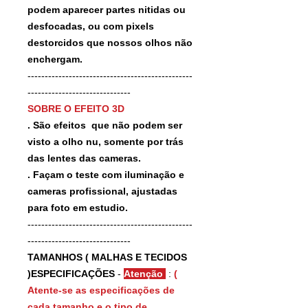
podem aparecer partes nitidas ou
desfocadas, ou com pixels
destorcidos que nossos olhos não
enchergam.
------------------------------------------------
------------------------------
SOBRE O EFEITO 3D
. São efeitos que não podem ser
visto a olho nu, somente por trás
das lentes das cameras.
. Façam o teste com iluminação e
cameras profissional, ajustadas
para foto em estudio.
------------------------------------------------
------------------------------
TAMANHOS ( MALHAS E TECIDOS
)ESPECIFICAÇÕES
-
Atenção
:
(
Atente-se as especificações de
cada tamanho e o tipo de