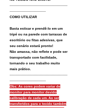
------------------------------------------------
------------------------------
COMO UTILIZAR
Basta esticar e prendê-lo em um
tripé ou na parede com tarraxas de
escritório ou fitas adesivas, que
seu cenário estará pronto!
Não amassa, não reflete e pode ser
transportado com facilidade,
tornando o seu trabalho muito
mais prático.
------------------------------------------------
------------------------------
Obs: As cores podem variar de
monitor para monitor devido
calibração de cada um. Ao ser
transferidos para o tecido também