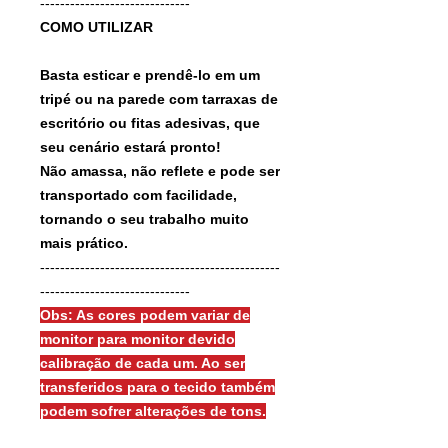
------------------------------
COMO UTILIZAR
Basta esticar e prendê-lo em um
tripé ou na parede com tarraxas de
escritório ou fitas adesivas, que
seu cenário estará pronto!
Não amassa, não reflete e pode ser
transportado com facilidade,
tornando o seu trabalho muito
mais prático.
------------------------------------------------
------------------------------
Obs: As cores podem variar de
monitor para monitor devido
calibração de cada um. Ao ser
transferidos para o tecido também
podem sofrer alterações de tons.