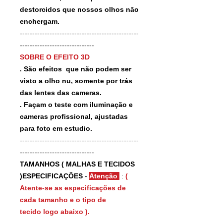
destorcidos que nossos olhos não
enchergam.
------------------------------------------------
------------------------------
SOBRE O EFEITO 3D
. São efeitos que não podem ser
visto a olho nu, somente por trás
das lentes das cameras.
. Façam o teste com iluminação e
cameras profissional, ajustadas
para foto em estudio.
------------------------------------------------
------------------------------
TAMANHOS ( MALHAS E TECIDOS
)ESPECIFICAÇÕES
-
Atenção
:
(
Atente-se as especificações de
cada tamanho e o tipo de
tecido logo abaixo ).