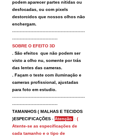
podem aparecer partes nitidas ou
desfocadas, ou com pixels
destorcidos que nossos olhos não
enchergam.
------------------------------------------------
------------------------------
SOBRE O EFEITO 3D
. São efeitos que não podem ser
visto a olho nu, somente por trás
das lentes das cameras.
. Façam o teste com iluminação e
cameras profissional, ajustadas
para foto em estudio.
------------------------------------------------
------------------------------
TAMANHOS ( MALHAS E TECIDOS
)ESPECIFICAÇÕES
-
Atenção
:
(
Atente-se as especificações de
cada tamanho e o tipo de