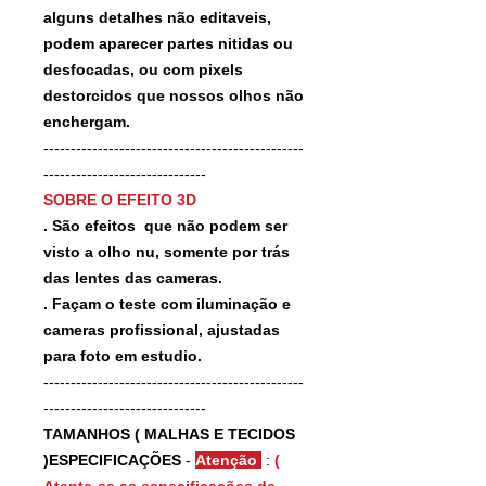
alguns detalhes não editaveis,
podem aparecer partes nitidas ou
desfocadas, ou com pixels
destorcidos que nossos olhos não
enchergam.
------------------------------------------------
------------------------------
SOBRE O EFEITO 3D
. São efeitos que não podem ser
visto a olho nu, somente por trás
das lentes das cameras.
. Façam o teste com iluminação e
cameras profissional, ajustadas
para foto em estudio.
------------------------------------------------
------------------------------
TAMANHOS ( MALHAS E TECIDOS
)ESPECIFICAÇÕES
-
Atenção
:
(
Atente-se as especificações de