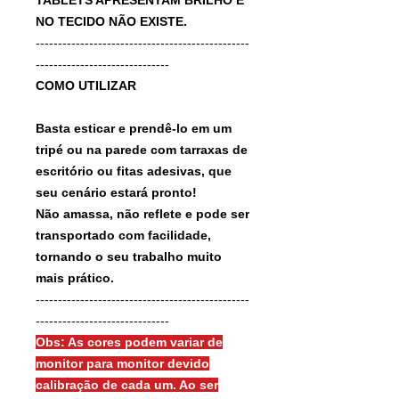
NO TECIDO NÃO EXISTE.
------------------------------------------------
------------------------------
COMO UTILIZAR
Basta esticar e prendê-lo em um
tripé ou na parede com tarraxas de
escritório ou fitas adesivas, que
seu cenário estará pronto!
Não amassa, não reflete e pode ser
transportado com facilidade,
tornando o seu trabalho muito
mais prático.
------------------------------------------------
------------------------------
Obs: As cores podem variar de
monitor para monitor devido
calibração de cada um. Ao ser