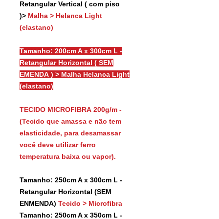
Retangular Vertical ( com piso
)>
Malha > Helanca Light
(elastano)
Tamanho: 200cm A x 300cm L -
Retangular Horizontal ( SEM
EMENDA ) > Malha Helanca Light
(elastano)
TECIDO MICROFIBRA 200g/m -
(Tecido que amassa e não tem
elasticidade, para desamassar
você deve utilizar ferro
temperatura baixa ou vapor).
Tamanho: 250cm A x 300cm L -
Retangular Horizontal (SEM
ENMENDA)
Tecido > Microfibra
Tamanho: 250cm A x 350cm L -