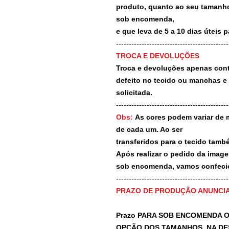
produto, quanto ao seu tamanho
sob encomenda,
e que leva de 5 a 10 dias úteis 
--------------------------------------------
TROCA E DEVOLUÇÕES
Troca e devoluções apenas contr
defeito no tecido ou manchas e
solicitada.
--------------------------------------------
Obs:
As cores podem variar de 
de cada um. Ao ser
transferidos para o tecido tamb
Após realizar o pedido da image
sob encomenda, vamos confecio
-------------------------------------------
PRAZO DE PRODUÇÃO ANUNCI
Prazo PARA SOB ENCOMENDA O
OPÇÃO DOS TAMANHOS, NA DE