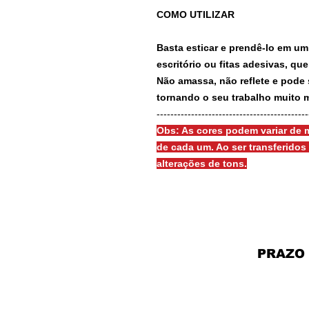
COMO UTILIZAR
Basta esticar e prendê-lo em um
escritório ou fitas adesivas, qu
Não amassa, não reflete e pode 
tornando o seu trabalho muito m
-------------------------------------------
Obs: As cores podem variar de m
de cada um. Ao ser transferido
alterações de tons.
PRAZO