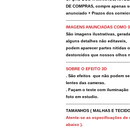
DE COMPRAS, compre apenas se 
anunciado + Prazos dos correios
-------------------------------------------
IMAGENS ANUNCIADAS COMO 
São imagens ilustrativas, geradas
alguns detalhes não editaveis,
podem aparecer partes nitidas 
destorcidos que nossos olhos 
-------------------------------------------
SOBRE O EFEITO 3D
. São efeitos que não podem ser
lentes das cameras.
. Façam o teste com iluminação 
foto em estudio.
-------------------------------------------
TAMANHOS ( MALHAS E TECIDO
Atente-se as especificações de 
abaixo ).