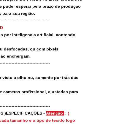
puder esperar pelo prazo de produção
 para sua região.
-----------------------------------
3D
 por inteligencia artificial, contendo
ou desfocadas, ou com pixels
não enchergam.
-----------------------------------
 visto a olho nu, somente por trás das
e cameras profissional, ajustadas para
-----------------------------------
S )ESPECIFICAÇÕES
-
Atenção
:
(
cada tamanho e o tipo de tecido logo