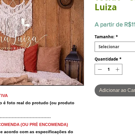
Luiza
A partir de
R$1
Tamanho:
*
Selecionar
Quantidade
*
Adicionar ao Car
IVA
o é foto real do protudo (ou produto
-----------------------------------
COMENDA (OU PRÉ ENCOMENDA)
 de acordo com as especificações do