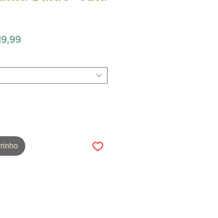
Preço
19,99
promocional
rinho