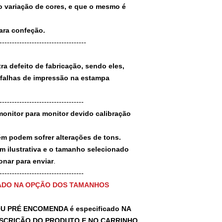
 variação de cores, e que o mesmo é
para confeção.
-----------------------------------
a defeito de fabricação, sendo eles,
 falhas de impressão na estampa
----------------------------------
monitor para monitor devido calibração
ém podem sofrer alterações de tons.
m ilustrativa e o tamanho selecionado
nar para enviar
.
-----------------------------------
ADO NA OPÇÃO DOS TAMANHOS
U PRÉ ENCOMENDA é especificado NA
SCRIÇÃO DO PRODUTO E NO CARRINHO