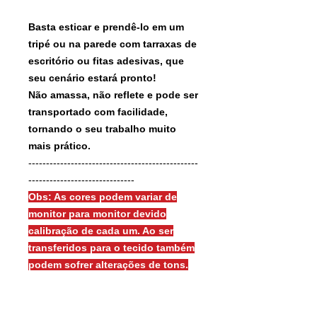
Basta esticar e prendê-lo em um
tripé ou na parede com tarraxas de
escritório ou fitas adesivas, que
seu cenário estará pronto!
Não amassa, não reflete e pode ser
transportado com facilidade,
tornando o seu trabalho muito
mais prático.
------------------------------------------------
------------------------------
Obs: As cores podem variar de
monitor para monitor devido
calibração de cada um. Ao ser
transferidos para o tecido também
podem sofrer alterações de tons.