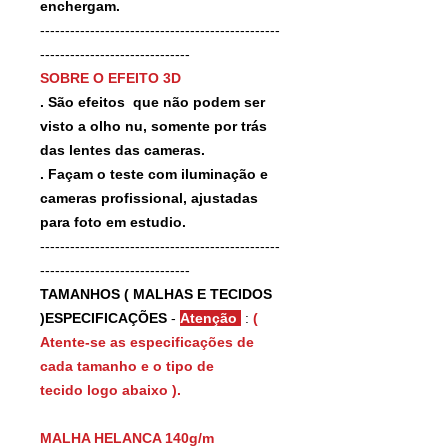
enchergam.
------------------------------------------------
------------------------------
SOBRE O EFEITO 3D
. São efeitos que não podem ser
visto a olho nu, somente por trás
das lentes das cameras.
. Façam o teste com iluminação e
cameras profissional, ajustadas
para foto em estudio.
------------------------------------------------
------------------------------
TAMANHOS ( MALHAS E TECIDOS
)ESPECIFICAÇÕES
-
Atenção
:
(
Atente-se as especificações de
cada tamanho e o tipo de
tecido logo abaixo ).
MALHA HELANCA 140g/m