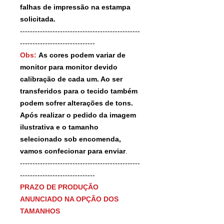
falhas de impressão na estampa
solicitada.
------------------------------------------------
------------------------------
Obs:
As cores podem variar de
monitor para monitor devido
calibração de cada um. Ao ser
transferidos para o tecido também
podem sofrer alterações de tons.
Após realizar o pedido da imagem
ilustrativa e o tamanho
selecionado sob encomenda,
vamos confecionar para enviar
.
------------------------------------------------
------------------------------
PRAZO DE PRODUÇÃO
ANUNCIADO NA OPÇÃO DOS
TAMANHOS