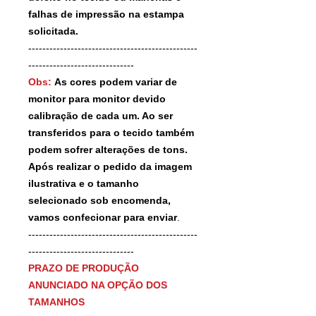
falhas de impressão na estampa
solicitada.
------------------------------------------------
------------------------------
Obs:
As cores podem variar de
monitor para monitor devido
calibração de cada um. Ao ser
transferidos para o tecido também
podem sofrer alterações de tons.
Após realizar o pedido da imagem
ilustrativa e o tamanho
selecionado sob encomenda,
vamos confecionar para enviar
.
------------------------------------------------
------------------------------
PRAZO DE PRODUÇÃO
ANUNCIADO NA OPÇÃO DOS
TAMANHOS