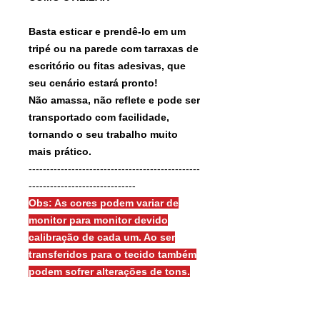
Basta esticar e prendê-lo em um
tripé ou na parede com tarraxas de
escritório ou fitas adesivas, que
seu cenário estará pronto!
Não amassa, não reflete e pode ser
transportado com facilidade,
tornando o seu trabalho muito
mais prático.
------------------------------------------------
------------------------------
Obs: As cores podem variar de
monitor para monitor devido
calibração de cada um. Ao ser
transferidos para o tecido também
podem sofrer alterações de tons.