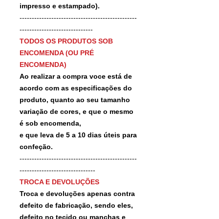
impresso e estampado).
------------------------------------------------
------------------------------
TODOS OS PRODUTOS SOB
ENCOMENDA (OU PRÉ
ENCOMENDA)
Ao realizar a compra voce está de
acordo com as especificações do
produto, quanto ao seu tamanho
variação de cores, e que o mesmo
é sob encomenda,
e que leva de 5 a 10 dias úteis para
confeção.
------------------------------------------------
-------------------------------
TROCA E DEVOLUÇÕES
Troca e devoluções apenas contra
defeito de fabricação, sendo eles,
defeito no tecido ou manchas e