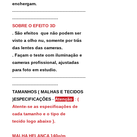
enchergam.
------------------------------------------------
------------------------------
SOBRE O EFEITO 3D
. São efeitos que não podem ser
visto a olho nu, somente por trás
das lentes das cameras.
. Façam o teste com iluminação e
cameras profissional, ajustadas
para foto em estudio.
------------------------------------------------
------------------------------
TAMANHOS ( MALHAS E TECIDOS
)ESPECIFICAÇÕES
-
Atenção
:
(
Atente-se as especificações de
cada tamanho e o tipo de
tecido logo abaixo ).
MALHA HELANCA 140g/m