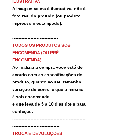
ILUSTRATIVA
A Imagem acima é ilustrativa, não é
foto real do protudo (ou produto
impresso e estampado).
------------------------------------------------
------------------------------
TODOS OS PRODUTOS SOB
ENCOMENDA (OU PRÉ
ENCOMENDA)
Ao realizar a compra voce está de
acordo com as especificações do
produto, quanto ao seu tamanho
variação de cores, e que o mesmo
é sob encomenda,
e que leva de 5 a 10 dias úteis para
confeção.
------------------------------------------------
-------------------------------
TROCA E DEVOLUÇÕES