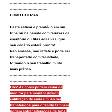
------------------------------------------------
------------------------------
COMO UTILIZAR
Basta esticar e prendê-lo em um
tripé ou na parede com tarraxas de
escritório ou fitas adesivas, que
seu cenário estará pronto!
Não amassa, não reflete e pode ser
transportado com facilidade,
tornando o seu trabalho muito
mais prático.
------------------------------------------------
------------------------------
Obs: As cores podem variar de
monitor para monitor devido
calibração de cada um. Ao ser
transferidos para o tecido também
podem sofrer alterações de tons.