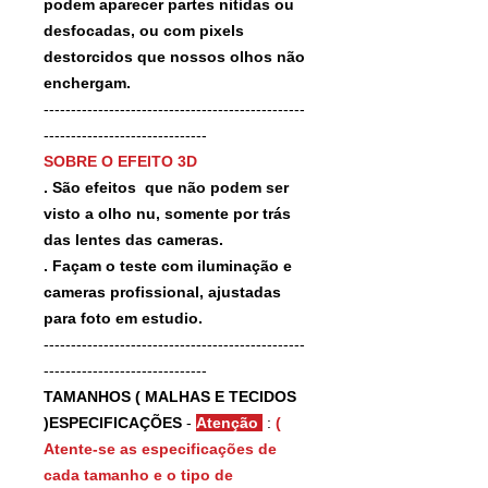
podem aparecer partes nitidas ou
desfocadas, ou com pixels
destorcidos que nossos olhos não
enchergam.
------------------------------------------------
------------------------------
SOBRE O EFEITO 3D
. São efeitos que não podem ser
visto a olho nu, somente por trás
das lentes das cameras.
. Façam o teste com iluminação e
cameras profissional, ajustadas
para foto em estudio.
------------------------------------------------
------------------------------
TAMANHOS ( MALHAS E TECIDOS
)ESPECIFICAÇÕES
-
Atenção
:
(
Atente-se as especificações de
cada tamanho e o tipo de