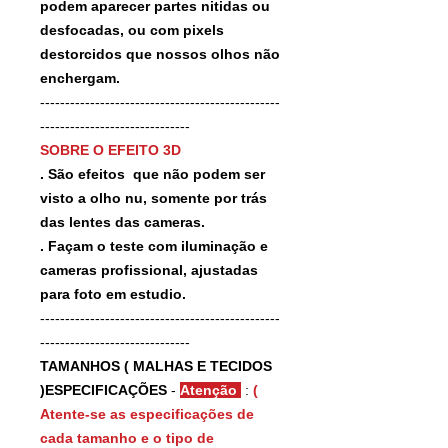
podem aparecer partes nitidas ou
desfocadas, ou com pixels
destorcidos que nossos olhos não
enchergam.
------------------------------------------------
------------------------------
SOBRE O EFEITO 3D
. São efeitos que não podem ser
visto a olho nu, somente por trás
das lentes das cameras.
. Façam o teste com iluminação e
cameras profissional, ajustadas
para foto em estudio.
------------------------------------------------
------------------------------
TAMANHOS ( MALHAS E TECIDOS
)ESPECIFICAÇÕES
-
Atenção
:
(
Atente-se as especificações de
cada tamanho e o tipo de