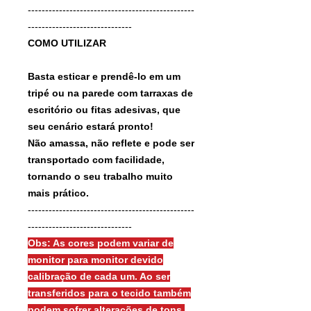
------------------------------------------------
------------------------------
COMO UTILIZAR
Basta esticar e prendê-lo em um
tripé ou na parede com tarraxas de
escritório ou fitas adesivas, que
seu cenário estará pronto!
Não amassa, não reflete e pode ser
transportado com facilidade,
tornando o seu trabalho muito
mais prático.
------------------------------------------------
------------------------------
Obs: As cores podem variar de
monitor para monitor devido
calibração de cada um. Ao ser
transferidos para o tecido também
podem sofrer alterações de tons.