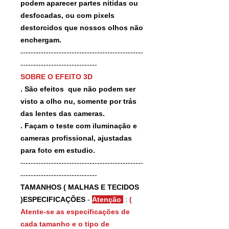
podem aparecer partes nitidas ou
desfocadas, ou com pixels
destorcidos que nossos olhos não
enchergam.
------------------------------------------------
------------------------------
SOBRE O EFEITO 3D
. São efeitos que não podem ser
visto a olho nu, somente por trás
das lentes das cameras.
. Façam o teste com iluminação e
cameras profissional, ajustadas
para foto em estudio.
------------------------------------------------
------------------------------
TAMANHOS ( MALHAS E TECIDOS
)ESPECIFICAÇÕES
-
Atenção
:
(
Atente-se as especificações de
cada tamanho e o tipo de