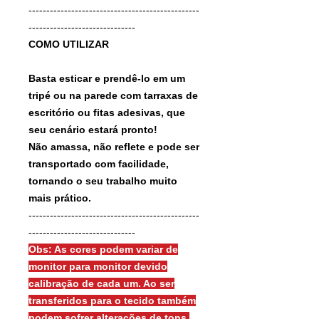
------------------------------------------------
------------------------------
COMO UTILIZAR
Basta esticar e prendê-lo em um
tripé ou na parede com tarraxas de
escritório ou fitas adesivas, que
seu cenário estará pronto!
Não amassa, não reflete e pode ser
transportado com facilidade,
tornando o seu trabalho muito
mais prático.
------------------------------------------------
------------------------------
Obs: As cores podem variar de
monitor para monitor devido
calibração de cada um. Ao ser
transferidos para o tecido também
podem sofrer alterações de tons.