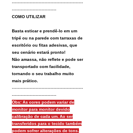
------------------------------------------------
------------------------------
COMO UTILIZAR
Basta esticar e prendê-lo em um
tripé ou na parede com tarraxas de
escritório ou fitas adesivas, que
seu cenário estará pronto!
Não amassa, não reflete e pode ser
transportado com facilidade,
tornando o seu trabalho muito
mais prático.
------------------------------------------------
------------------------------
Obs: As cores podem variar de
monitor para monitor devido
calibração de cada um. Ao ser
transferidos para o tecido também
podem sofrer alterações de tons.