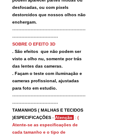
desfocadas, ou com pixels
destorcidos que nossos olhos não
enchergam.
------------------------------------------------
------------------------------
SOBRE O EFEITO 3D
. São efeitos que não podem ser
visto a olho nu, somente por trás
das lentes das cameras.
. Façam o teste com iluminação e
cameras profissional, ajustadas
para foto em estudio.
------------------------------------------------
------------------------------
TAMANHOS ( MALHAS E TECIDOS
)ESPECIFICAÇÕES
-
Atenção
:
(
Atente-se as especificações de
cada tamanho e o tipo de