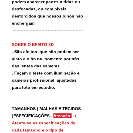
podem aparecer partes nitidas ou
desfocadas, ou com pixels
destorcidos que nossos olhos não
enchergam.
------------------------------------------------
------------------------------
SOBRE O EFEITO 3D
. São efeitos que não podem ser
visto a olho nu, somente por trás
das lentes das cameras.
. Façam o teste com iluminação e
cameras profissional, ajustadas
para foto em estudio.
------------------------------------------------
------------------------------
TAMANHOS ( MALHAS E TECIDOS
)ESPECIFICAÇÕES
-
Atenção
:
(
Atente-se as especificações de
cada tamanho e o tipo de