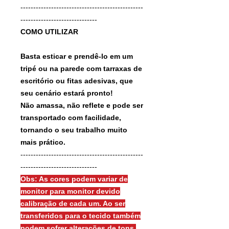
------------------------------------------------
------------------------------
COMO UTILIZAR
Basta esticar e prendê-lo em um
tripé ou na parede com tarraxas de
escritório ou fitas adesivas, que
seu cenário estará pronto!
Não amassa, não reflete e pode ser
transportado com facilidade,
tornando o seu trabalho muito
mais prático.
------------------------------------------------
------------------------------
Obs: As cores podem variar de
monitor para monitor devido
calibração de cada um. Ao ser
transferidos para o tecido também
podem sofrer alterações de tons.