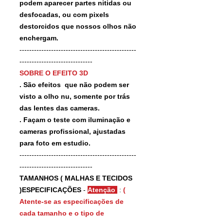
podem aparecer partes nitidas ou
desfocadas, ou com pixels
destorcidos que nossos olhos não
enchergam.
------------------------------------------------
------------------------------
SOBRE O EFEITO 3D
. São efeitos que não podem ser
visto a olho nu, somente por trás
das lentes das cameras.
. Façam o teste com iluminação e
cameras profissional, ajustadas
para foto em estudio.
------------------------------------------------
------------------------------
TAMANHOS ( MALHAS E TECIDOS
)ESPECIFICAÇÕES
-
Atenção
:
(
Atente-se as especificações de
cada tamanho e o tipo de