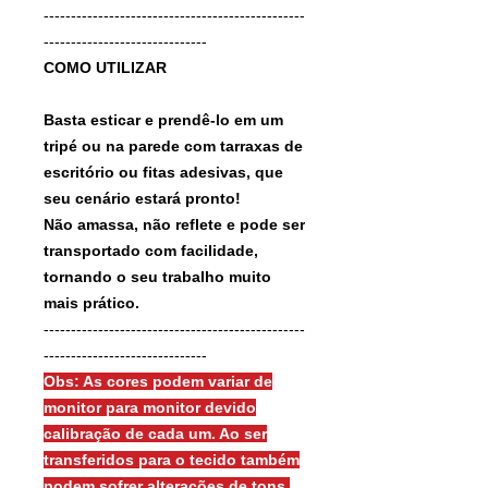
------------------------------------------------
------------------------------
COMO UTILIZAR
Basta esticar e prendê-lo em um
tripé ou na parede com tarraxas de
escritório ou fitas adesivas, que
seu cenário estará pronto!
Não amassa, não reflete e pode ser
transportado com facilidade,
tornando o seu trabalho muito
mais prático.
------------------------------------------------
------------------------------
Obs: As cores podem variar de
monitor para monitor devido
calibração de cada um. Ao ser
transferidos para o tecido também
podem sofrer alterações de tons.