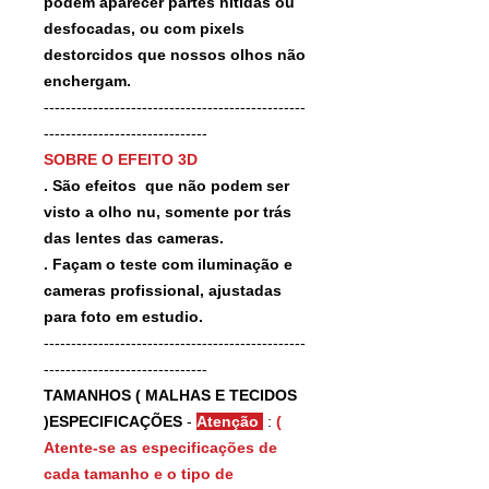
podem aparecer partes nitidas ou
desfocadas, ou com pixels
destorcidos que nossos olhos não
enchergam.
------------------------------------------------
------------------------------
SOBRE O EFEITO 3D
. São efeitos que não podem ser
visto a olho nu, somente por trás
das lentes das cameras.
. Façam o teste com iluminação e
cameras profissional, ajustadas
para foto em estudio.
------------------------------------------------
------------------------------
TAMANHOS ( MALHAS E TECIDOS
)ESPECIFICAÇÕES
-
Atenção
:
(
Atente-se as especificações de
cada tamanho e o tipo de