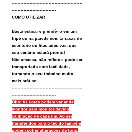
------------------------------------------------
------------------------------
COMO UTILIZAR
Basta esticar e prendê-lo em um
tripé ou na parede com tarraxas de
escritório ou fitas adesivas, que
seu cenário estará pronto!
Não amassa, não reflete e pode ser
transportado com facilidade,
tornando o seu trabalho muito
mais prático.
------------------------------------------------
------------------------------
Obs: As cores podem variar de
monitor para monitor devido
calibração de cada um. Ao ser
transferidos para o tecido também
podem sofrer alterações de tons.