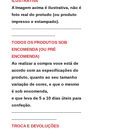
ILUSTRATIVA
A Imagem acima é ilustrativa, não é
foto real do protudo (ou produto
impresso e estampado).
------------------------------------------------
------------------------------
TODOS OS PRODUTOS SOB
ENCOMENDA (OU PRÉ
ENCOMENDA)
Ao realizar a compra voce está de
acordo com as especificações do
produto, quanto ao seu tamanho
variação de cores, e que o mesmo
é sob encomenda,
e que leva de 5 a 10 dias úteis para
confeção.
------------------------------------------------
-------------------------------
TROCA E DEVOLUÇÕES