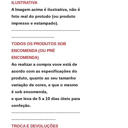
ILUSTRATIVA
A Imagem acima é ilustrativa, não é
foto real do protudo (ou produto
impresso e estampado).
------------------------------------------------
------------------------------
TODOS OS PRODUTOS SOB
ENCOMENDA (OU PRÉ
ENCOMENDA)
Ao realizar a compra voce está de
acordo com as especificações do
produto, quanto ao seu tamanho
variação de cores, e que o mesmo
é sob encomenda,
e que leva de 5 a 10 dias úteis para
confeção.
------------------------------------------------
-------------------------------
TROCA E DEVOLUÇÕES