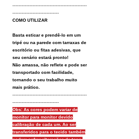
------------------------------------------------
------------------------------
COMO UTILIZAR
Basta esticar e prendê-lo em um
tripé ou na parede com tarraxas de
escritório ou fitas adesivas, que
seu cenário estará pronto!
Não amassa, não reflete e pode ser
transportado com facilidade,
tornando o seu trabalho muito
mais prático.
------------------------------------------------
------------------------------
Obs: As cores podem variar de
monitor para monitor devido
calibração de cada um. Ao ser
transferidos para o tecido também