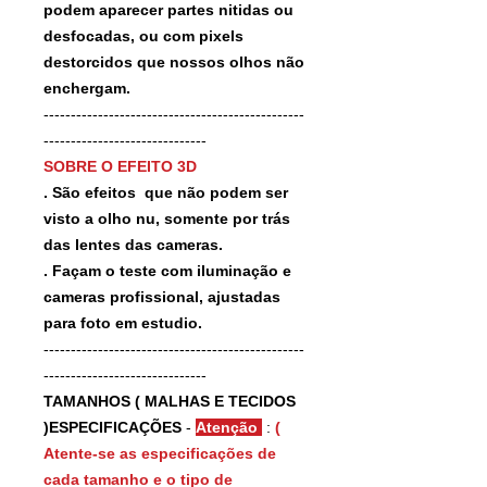
podem aparecer partes nitidas ou
desfocadas, ou com pixels
destorcidos que nossos olhos não
enchergam.
------------------------------------------------
------------------------------
SOBRE O EFEITO 3D
. São efeitos que não podem ser
visto a olho nu, somente por trás
das lentes das cameras.
. Façam o teste com iluminação e
cameras profissional, ajustadas
para foto em estudio.
------------------------------------------------
------------------------------
TAMANHOS ( MALHAS E TECIDOS
)ESPECIFICAÇÕES
-
Atenção
:
(
Atente-se as especificações de
cada tamanho e o tipo de