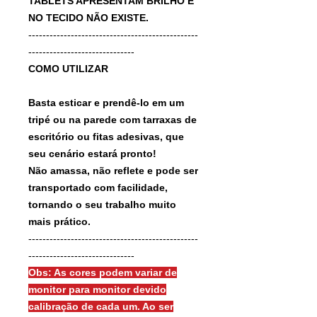
TABLETS APRESENTAM BRILHO E
NO TECIDO NÃO EXISTE.
------------------------------------------------
------------------------------
COMO UTILIZAR
Basta esticar e prendê-lo em um
tripé ou na parede com tarraxas de
escritório ou fitas adesivas, que
seu cenário estará pronto!
Não amassa, não reflete e pode ser
transportado com facilidade,
tornando o seu trabalho muito
mais prático.
------------------------------------------------
------------------------------
Obs: As cores podem variar de
monitor para monitor devido
calibração de cada um. Ao ser