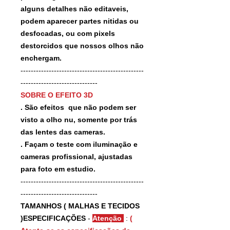
alguns detalhes não editaveis,
podem aparecer partes nitidas ou
desfocadas, ou com pixels
destorcidos que nossos olhos não
enchergam.
------------------------------------------------
------------------------------
SOBRE O EFEITO 3D
. São efeitos que não podem ser
visto a olho nu, somente por trás
das lentes das cameras.
. Façam o teste com iluminação e
cameras profissional, ajustadas
para foto em estudio.
------------------------------------------------
------------------------------
TAMANHOS ( MALHAS E TECIDOS
)ESPECIFICAÇÕES
-
Atenção
:
(