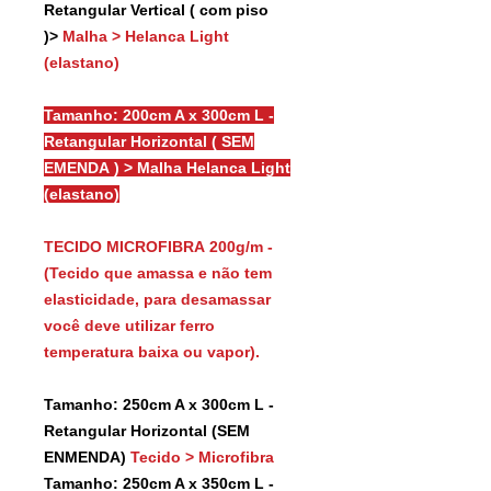
Retangular Vertical ( com piso
)>
Malha > Helanca Light
(elastano)
Tamanho: 200cm A x 300cm L -
Retangular Horizontal ( SEM
EMENDA ) > Malha Helanca Light
(elastano)
TECIDO MICROFIBRA 200g/m -
(Tecido que amassa e não tem
elasticidade, para desamassar
você deve utilizar ferro
temperatura baixa ou vapor).
Tamanho: 250cm A x 300cm L -
Retangular Horizontal (SEM
ENMENDA)
Tecido > Microfibra
Tamanho: 250cm A x 350cm L -