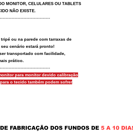
A DO MONITOR, CELULARES OU TABLETS
IDO NÃO EXISTE.
-----------------------------------
 tripé ou na parede com tarraxas de
e seu cenário estará pronto!
ser transportado com facilidade,
ais prático.
-----------------------------------
onitor para monitor devido calibração
s para o tecido também podem sofrer
 DE FABRICAÇÃO DOS FUNDOS DE
5 A 10 DIA