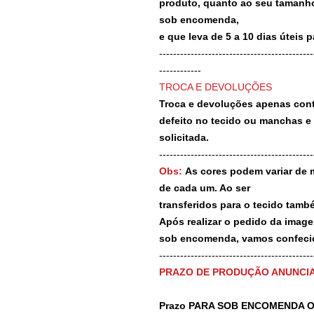
produto, quanto ao seu tamanho
sob encomenda,
e que leva de 5 a 10 dias úteis 
--------------------------------------------
------------
TROCA E DEVOLUÇÕES
Troca e devoluções apenas contr
defeito no tecido ou manchas e
solicitada.
--------------------------------------------
Obs:
As cores podem variar de 
de cada um. Ao ser
transferidos para o tecido tamb
Após realizar o pedido da image
sob encomenda, vamos confecio
-------------------------------------------
PRAZO DE PRODUÇÃO ANUNCI
Prazo PARA SOB ENCOMENDA O