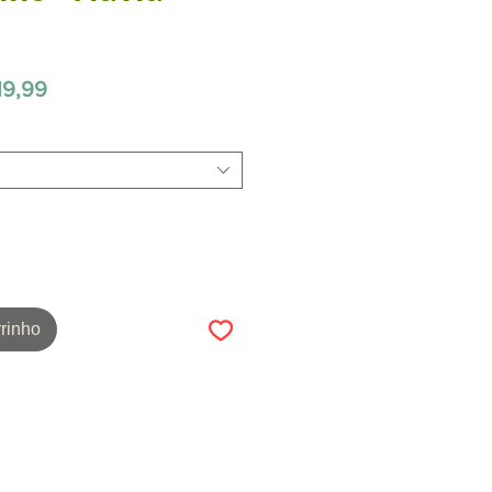
Preço
19,99
promocional
rinho