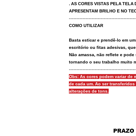
. AS CORES VISTAS PELA TEL
APRESENTAM BRILHO E NO TEC
-------------------------------------------
COMO UTILIZAR
Basta esticar e prendê-lo em um
escritório ou fitas adesivas, qu
Não amassa, não reflete e pode 
tornando o seu trabalho muito m
-------------------------------------------
Obs: As cores podem variar de m
de cada um. Ao ser transferido
alterações de tons.
PRAZO