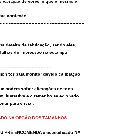
 variação de cores, e que o mesmo é
para confeção.
--------------------------------------------------------
a defeito de fabricação, sendo eles,
 falhas de impressão na estampa
----------------------------------
monitor para monitor devido calibração
ém podem sofrer alterações de tons.
m ilustrativa e o tamanho selecionado
nar para enviar
.
-----------------------------------
ADO NA OPÇÃO DOS TAMANHOS
U PRÉ ENCOMENDA é especificado NA