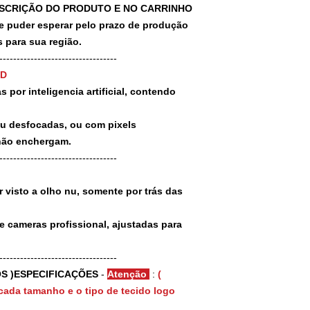
SCRIÇÃO DO PRODUTO E NO CARRINHO
puder esperar pelo prazo de produção
 para sua região.
-----------------------------------
3D
 por inteligencia artificial, contendo
ou desfocadas, ou com pixels
não enchergam.
-----------------------------------
 visto a olho nu, somente por trás das
e cameras profissional, ajustadas para
-----------------------------------
S )ESPECIFICAÇÕES
-
Atenção
:
(
cada tamanho e o tipo de tecido logo