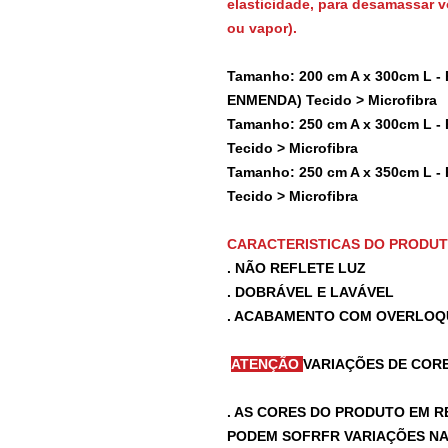
elasticidade, para desamassar vo
ou vapor).
Tamanho: 200 cm A x 300cm L - 
ENMENDA) Tecido > Microfibra
Tamanho: 250 cm A x 300cm L -
Tecido > Microfibra
Tamanho: 250 cm A x 350cm L -
Tecido > Microfibra
CARACTERISTICAS DO PRODU
. NÃO REFLETE LUZ
. DOBRÁVEL E LAVÁVEL
. ACABAMENTO COM OVERLOQ
ATENÇÃO
VARIAÇÕES DE CORE
. AS CORES DO PRODUTO EM R
PODEM SOFRFR VARIAÇÕES NA 