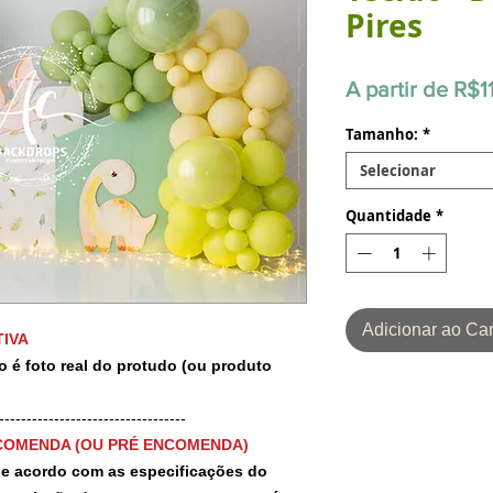
Pires
A partir de
R$1
Tamanho:
*
Selecionar
Quantidade
*
Adicionar ao Car
IVA
o é foto real do protudo (ou produto
-----------------------------------
COMENDA (OU PRÉ ENCOMENDA)
 de acordo com as especificações do