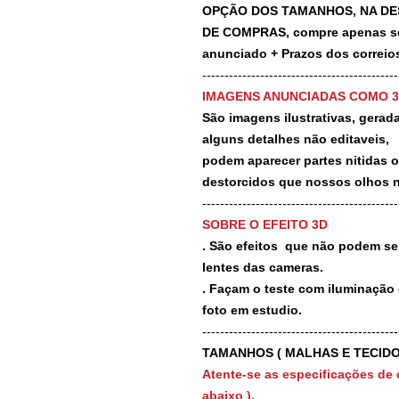
OPÇÃO DOS TAMANHOS, NA DE
DE COMPRAS, compre apenas se 
anunciado + Prazos dos correios
-------------------------------------------
IMAGENS ANUNCIADAS COMO 
São imagens ilustrativas, geradas
alguns detalhes não editaveis,
podem aparecer partes nitidas 
destorcidos que nossos olhos 
-------------------------------------------
SOBRE O EFEITO 3D
. São efeitos que não podem ser
lentes das cameras.
. Façam o teste com iluminação 
foto em estudio.
-------------------------------------------
TAMANHOS ( MALHAS E TECIDO
Atente-se as especificações de 
abaixo ).