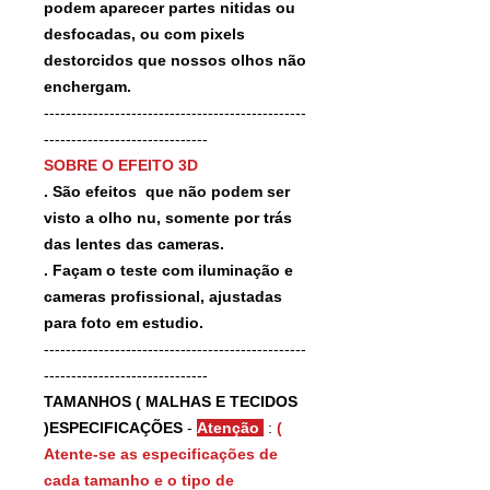
podem aparecer partes nitidas ou
desfocadas, ou com pixels
destorcidos que nossos olhos não
enchergam.
------------------------------------------------
------------------------------
SOBRE O EFEITO 3D
. São efeitos que não podem ser
visto a olho nu, somente por trás
das lentes das cameras.
. Façam o teste com iluminação e
cameras profissional, ajustadas
para foto em estudio.
------------------------------------------------
------------------------------
TAMANHOS ( MALHAS E TECIDOS
)ESPECIFICAÇÕES
-
Atenção
:
(
Atente-se as especificações de
cada tamanho e o tipo de