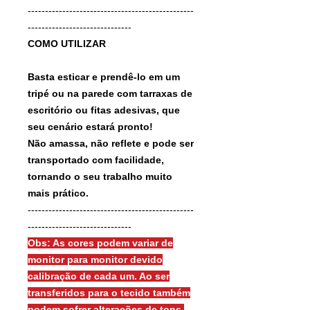
------------------------------------------------
------------------------------
COMO UTILIZAR
Basta esticar e prendê-lo em um
tripé ou na parede com tarraxas de
escritório ou fitas adesivas, que
seu cenário estará pronto!
Não amassa, não reflete e pode ser
transportado com facilidade,
tornando o seu trabalho muito
mais prático.
------------------------------------------------
------------------------------
Obs: As cores podem variar de
monitor para monitor devido
calibração de cada um. Ao ser
transferidos para o tecido também
podem sofrer alterações de tons.