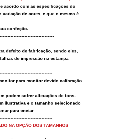
 de acordo com as especificações do
 variação de cores, e que o mesmo é
para confeção.
-----------------------------------
a defeito de fabricação, sendo eles,
 falhas de impressão na estampa
----------------------------------
monitor para monitor devido calibração
ém podem sofrer alterações de tons.
m ilustrativa e o tamanho selecionado
nar para enviar
.
-----------------------------------
ADO NA OPÇÃO DOS TAMANHOS