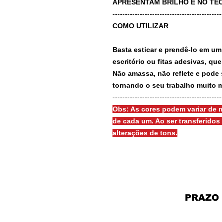
APRESENTAM BRILHO E NO TEC
-------------------------------------------
COMO UTILIZAR
Basta esticar e prendê-lo em um
escritório ou fitas adesivas, qu
Não amassa, não reflete e pode 
tornando o seu trabalho muito m
-------------------------------------------
Obs: As cores podem variar de m
de cada um. Ao ser transferido
alterações de tons.
PRAZO