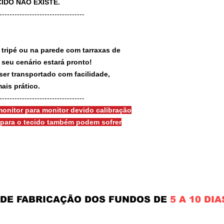
IDO NÃO EXISTE.
-----------------------------------
 tripé ou na parede com tarraxas de
e seu cenário estará pronto!
ser transportado com facilidade,
ais prático.
-----------------------------------
onitor para monitor devido calibração
s para o tecido também podem sofrer
 DE FABRICAÇÃO DOS FUNDOS DE
5 A 10 DIA