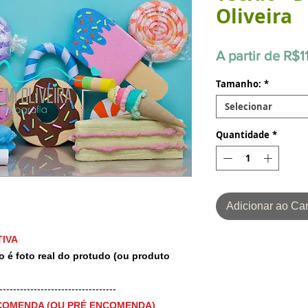
Oliveira
A partir de
R$1
Tamanho:
*
Selecionar
Quantidade
*
Adicionar ao Car
IVA
o é foto real do protudo (ou produto
-----------------------------------
COMENDA (OU PRÉ ENCOMENDA)