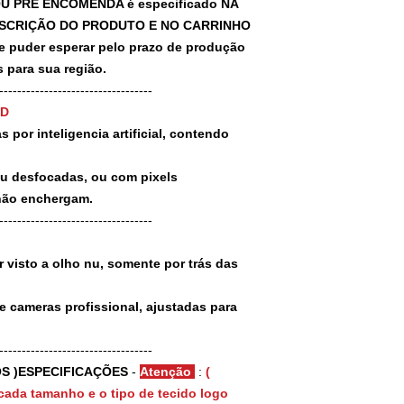
U PRÉ ENCOMENDA é especificado NA
SCRIÇÃO DO PRODUTO E NO CARRINHO
puder esperar pelo prazo de produção
 para sua região.
-----------------------------------
3D
 por inteligencia artificial, contendo
ou desfocadas, ou com pixels
não enchergam.
-----------------------------------
 visto a olho nu, somente por trás das
e cameras profissional, ajustadas para
-----------------------------------
S )ESPECIFICAÇÕES
-
Atenção
:
(
cada tamanho e o tipo de tecido logo