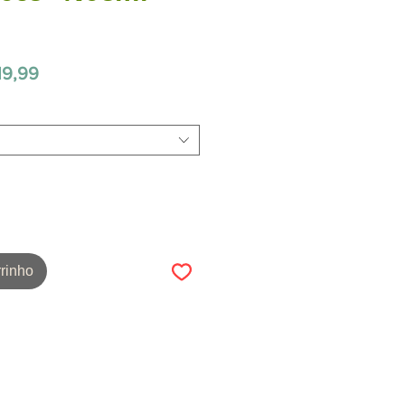
Preço
19,99
promocional
rinho