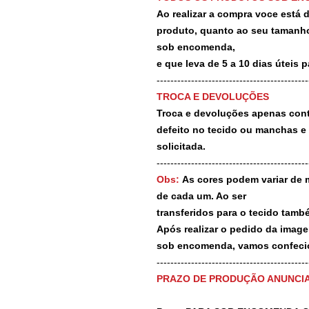
Ao realizar a compra voce está
produto, quanto ao seu tamanho
sob encomenda,
e que leva de 5 a 10 dias úteis 
--------------------------------------------
TROCA E DEVOLUÇÕES
Troca e devoluções apenas contr
defeito no tecido ou manchas e
solicitada.
--------------------------------------------
Obs:
As cores podem variar de 
de cada um. Ao ser
transferidos para o tecido tamb
Após realizar o pedido da image
sob encomenda, vamos confecio
-------------------------------------------
PRAZO DE PRODUÇÃO ANUNCI