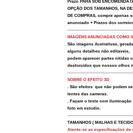
Prazo PARA SOB ENCOMENDA O
OPÇÃO DOS TAMANHOS, NA DE
DE COMPRAS, compre apenas se 
anunciado + Prazos dos correios
-------------------------------------------
IMAGENS ANUNCIADAS COMO 
São imagens ilustrativas, geradas
alguns detalhes não editaveis,
podem aparecer partes nitidas 
destorcidos que nossos olhos 
-------------------------------------------
SOBRE O EFEITO 3D
. São efeitos que não podem ser
lentes das cameras.
. Façam o teste com iluminação 
foto em estudio.
-------------------------------------------
TAMANHOS ( MALHAS E TECIDO
Atente-se as especificações de 