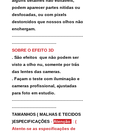
alguns detalhes não editaveis,
podem aparecer partes nitidas ou
desfocadas, ou com pixels
destorcidos que nossos olhos não
enchergam.
------------------------------------------------
------------------------------
SOBRE O EFEITO 3D
. São efeitos que não podem ser
visto a olho nu, somente por trás
das lentes das cameras.
. Façam o teste com iluminação e
cameras profissional, ajustadas
para foto em estudio.
------------------------------------------------
------------------------------
TAMANHOS ( MALHAS E TECIDOS
)ESPECIFICAÇÕES
-
Atenção
:
(
Atente-se as especificações de