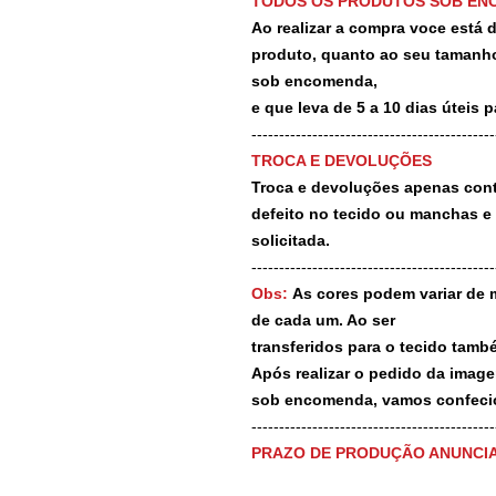
TODOS OS PRODUTOS SOB EN
Ao realizar a compra voce está
produto, quanto ao seu tamanho
sob encomenda,
e que leva de 5 a 10 dias úteis 
--------------------------------------------
TROCA E DEVOLUÇÕES
Troca e devoluções apenas contr
defeito no tecido ou manchas e
solicitada.
--------------------------------------------
Obs:
As cores podem variar de 
de cada um. Ao ser
transferidos para o tecido tamb
Após realizar o pedido da image
sob encomenda, vamos confecio
-------------------------------------------
PRAZO DE PRODUÇÃO ANUNCI