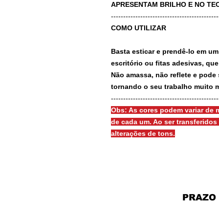
APRESENTAM BRILHO E NO TEC
-------------------------------------------
COMO UTILIZAR
Basta esticar e prendê-lo em um
escritório ou fitas adesivas, qu
Não amassa, não reflete e pode 
tornando o seu trabalho muito m
-------------------------------------------
Obs: As cores podem variar de m
de cada um. Ao ser transferido
alterações de tons.
PRAZO