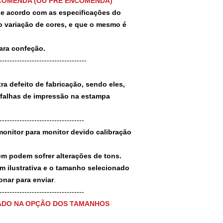
COMENDA (OU PRÉ ENCOMENDA)
 de acordo com as especificações do
 variação de cores, e que o mesmo é
para confeção.
-----------------------------------
a defeito de fabricação, sendo eles,
 falhas de impressão na estampa
----------------------------------
monitor para monitor devido calibração
ém podem sofrer alterações de tons.
m ilustrativa e o tamanho selecionado
nar para enviar
.
-----------------------------------
ADO NA OPÇÃO DOS TAMANHOS