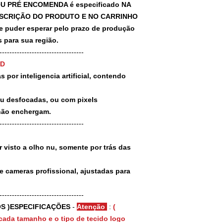
U PRÉ ENCOMENDA é especificado NA
SCRIÇÃO DO PRODUTO E NO CARRINHO
puder esperar pelo prazo de produção
 para sua região.
-----------------------------------
3D
 por inteligencia artificial, contendo
ou desfocadas, ou com pixels
não enchergam.
-----------------------------------
 visto a olho nu, somente por trás das
e cameras profissional, ajustadas para
-----------------------------------
S )ESPECIFICAÇÕES
-
Atenção
:
(
cada tamanho e o tipo de tecido logo