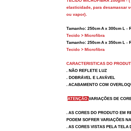
TECIDO MICROFIBRA 200g/m - (
elasticidade, para desamassar vo
ou vapor).
Tamanho: 250cm A x 300cm L - 
Tecido > Microfibra
Tamanho: 250cm A x 350cm L - 
Tecido > Microfibra
CARACTERISTICAS DO PRODU
. NÃO REFLETE LUZ
. DOBRÁVEL E LAVÁVEL
. ACABAMENTO COM OVERLOQ
ATENÇÃO
VARIAÇÕES DE CORE
. AS CORES DO PRODUTO EM R
PODEM SOFRER VARIAÇÕES NA 
. AS CORES VISTAS PELA TEL