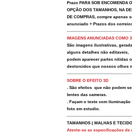
Prazo PARA SOB ENCOMENDA O
OPÇÃO DOS TAMANHOS, NA DE
DE COMPRAS, compre apenas se 
anunciado + Prazos dos correios
-------------------------------------------
IMAGENS ANUNCIADAS COMO 
São imagens ilustrativas, geradas
alguns detalhes não editaveis,
podem aparecer partes nitidas 
destorcidos que nossos olhos 
-------------------------------------------
SOBRE O EFEITO 3D
. São efeitos que não podem ser
lentes das cameras.
. Façam o teste com iluminação 
foto em estudio.
-------------------------------------------
TAMANHOS ( MALHAS E TECIDO
Atente-se as especificações de 