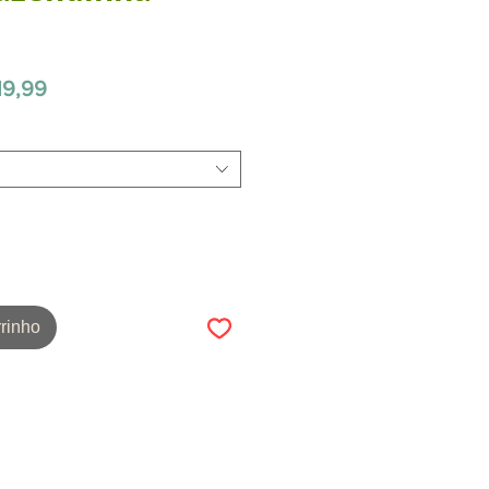
Preço
19,99
promocional
rinho