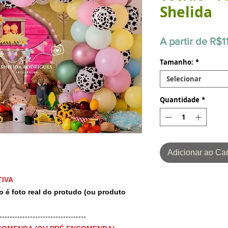
Shelida
A partir de
R$1
Tamanho:
*
Selecionar
Quantidade
*
Adicionar ao Car
IVA
o é foto real do protudo (ou produto
-----------------------------------