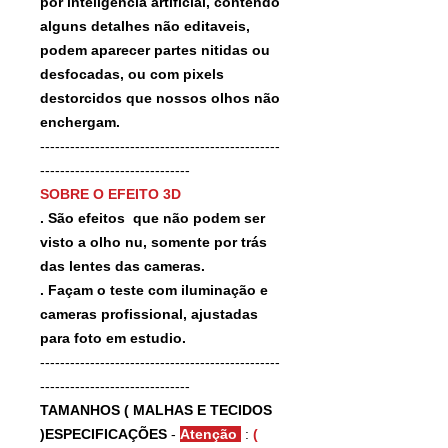
por inteligencia artificial, contendo
alguns detalhes não editaveis,
podem aparecer partes nitidas ou
desfocadas, ou com pixels
destorcidos que nossos olhos não
enchergam.
------------------------------------------------
------------------------------
SOBRE O EFEITO 3D
. São efeitos que não podem ser
visto a olho nu, somente por trás
das lentes das cameras.
. Façam o teste com iluminação e
cameras profissional, ajustadas
para foto em estudio.
------------------------------------------------
------------------------------
TAMANHOS ( MALHAS E TECIDOS
)ESPECIFICAÇÕES
-
Atenção
:
(