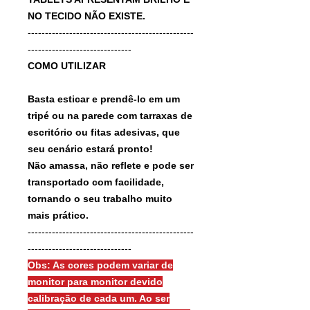
NO TECIDO NÃO EXISTE.
------------------------------------------------
------------------------------
COMO UTILIZAR
Basta esticar e prendê-lo em um
tripé ou na parede com tarraxas de
escritório ou fitas adesivas, que
seu cenário estará pronto!
Não amassa, não reflete e pode ser
transportado com facilidade,
tornando o seu trabalho muito
mais prático.
------------------------------------------------
------------------------------
Obs: As cores podem variar de
monitor para monitor devido
calibração de cada um. Ao ser