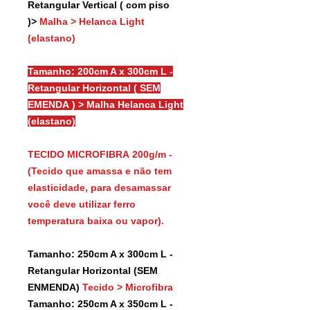
Retangular Vertical ( com piso
)>
Malha > Helanca Light
(elastano)
Tamanho: 200cm A x 300cm L -
Retangular Horizontal ( SEM
EMENDA ) > Malha Helanca Light
(elastano)
TECIDO MICROFIBRA 200g/m -
(Tecido que amassa e não tem
elasticidade, para desamassar
você deve utilizar ferro
temperatura baixa ou vapor).
Tamanho: 250cm A x 300cm L -
Retangular Horizontal (SEM
ENMENDA)
Tecido > Microfibra
Tamanho: 250cm A x 350cm L -