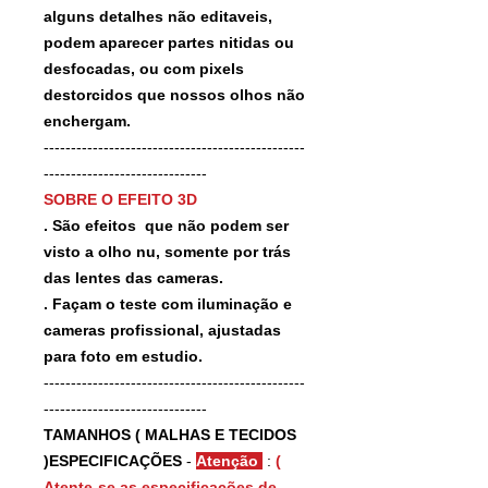
alguns detalhes não editaveis,
podem aparecer partes nitidas ou
desfocadas, ou com pixels
destorcidos que nossos olhos não
enchergam.
------------------------------------------------
------------------------------
SOBRE O EFEITO 3D
. São efeitos que não podem ser
visto a olho nu, somente por trás
das lentes das cameras.
. Façam o teste com iluminação e
cameras profissional, ajustadas
para foto em estudio.
------------------------------------------------
------------------------------
TAMANHOS ( MALHAS E TECIDOS
)ESPECIFICAÇÕES
-
Atenção
:
(
Atente-se as especificações de