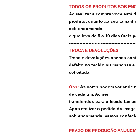
TODOS OS PRODUTOS SOB EN
Ao realizar a compra voce está
produto, quanto ao seu tamanho
sob encomenda,
e que leva de 5 a 10 dias úteis 
--------------------------------------------
TROCA E DEVOLUÇÕES
Troca e devoluções apenas contr
defeito no tecido ou manchas e
solicitada.
--------------------------------------------
Obs:
As cores podem variar de 
de cada um. Ao ser
transferidos para o tecido tamb
Após realizar o pedido da image
sob encomenda, vamos confecio
-------------------------------------------
PRAZO DE PRODUÇÃO ANUNCI