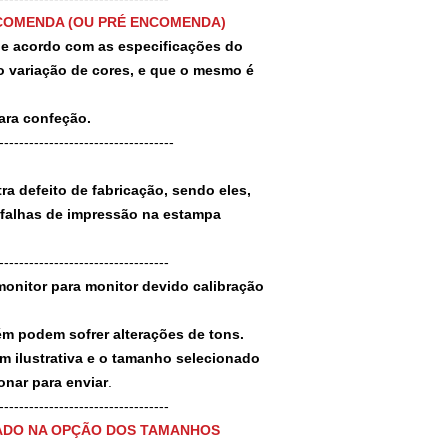
COMENDA (OU PRÉ ENCOMENDA)
 de acordo com as especificações do
 variação de cores, e que o mesmo é
para confeção.
-----------------------------------
a defeito de fabricação, sendo eles,
 falhas de impressão na estampa
----------------------------------
monitor para monitor devido calibração
ém podem sofrer alterações de tons.
m ilustrativa e o tamanho selecionado
nar para enviar
.
-----------------------------------
ADO NA OPÇÃO DOS TAMANHOS