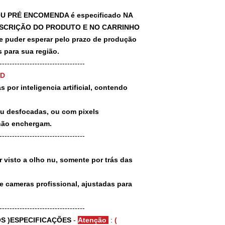
U PRÉ ENCOMENDA é especificado NA
SCRIÇÃO DO PRODUTO E NO CARRINHO
puder esperar pelo prazo de produção
 para sua região.
-----------------------------------
3D
 por inteligencia artificial, contendo
ou desfocadas, ou com pixels
não enchergam.
-----------------------------------
 visto a olho nu, somente por trás das
e cameras profissional, ajustadas para
-----------------------------------
S )ESPECIFICAÇÕES
-
Atenção
:
(