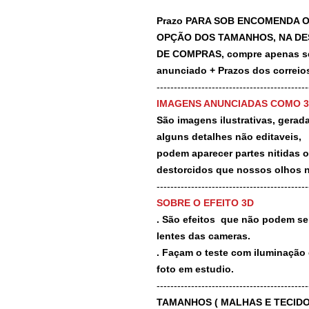
Prazo PARA SOB ENCOMENDA O
OPÇÃO DOS TAMANHOS, NA DE
DE COMPRAS, compre apenas se 
anunciado + Prazos dos correios
-------------------------------------------
IMAGENS ANUNCIADAS COMO 
São imagens ilustrativas, geradas
alguns detalhes não editaveis,
podem aparecer partes nitidas 
destorcidos que nossos olhos 
-------------------------------------------
SOBRE O EFEITO 3D
. São efeitos que não podem ser
lentes das cameras.
. Façam o teste com iluminação 
foto em estudio.
-------------------------------------------
TAMANHOS ( MALHAS E TECIDO