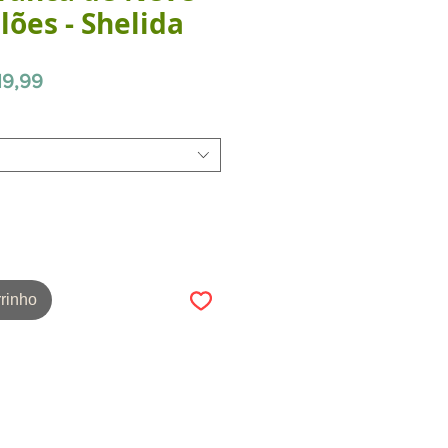
ões - Shelida
Preço
19,99
promocional
rinho