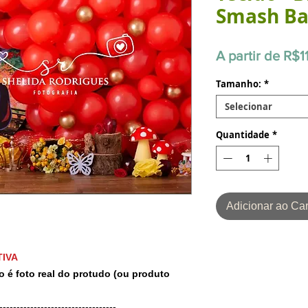
Smash Bal
A partir de
R$1
Tamanho:
*
Selecionar
Quantidade
*
Adicionar ao Car
IVA
o é foto real do protudo (ou produto
-----------------------------------