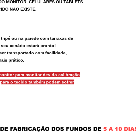
A DO MONITOR, CELULARES OU TABLETS
IDO NÃO EXISTE.
-----------------------------------
 tripé ou na parede com tarraxas de
e seu cenário estará pronto!
ser transportado com facilidade,
ais prático.
-----------------------------------
onitor para monitor devido calibração
s para o tecido também podem sofrer
 DE FABRICAÇÃO DOS FUNDOS DE
5 A 10 DIA