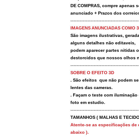
DE COMPRAS, compre apenas se 
anunciado + Prazos dos correios
-------------------------------------------
IMAGENS ANUNCIADAS COMO 
São imagens ilustrativas, geradas
alguns detalhes não editaveis,
podem aparecer partes nitidas 
destorcidos que nossos olhos 
-------------------------------------------
SOBRE O EFEITO 3D
. São efeitos que não podem ser
lentes das cameras.
. Façam o teste com iluminação 
foto em estudio.
-------------------------------------------
TAMANHOS ( MALHAS E TECIDO
Atente-se as especificações de 
abaixo ).