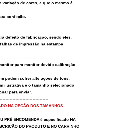
 variação de cores, e que o mesmo é
para confeção.
-----------------------------------
a defeito de fabricação, sendo eles,
 falhas de impressão na estampa
----------------------------------
monitor para monitor devido calibração
ém podem sofrer alterações de tons.
m ilustrativa e o tamanho selecionado
nar para enviar
.
-----------------------------------
ADO NA OPÇÃO DOS TAMANHOS
U PRÉ ENCOMENDA é especificado NA
SCRIÇÃO DO PRODUTO E NO CARRINHO