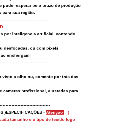
puder esperar pelo prazo de produção
 para sua região.
-----------------------------------
3D
 por inteligencia artificial, contendo
ou desfocadas, ou com pixels
não enchergam.
-----------------------------------
 visto a olho nu, somente por trás das
e cameras profissional, ajustadas para
-----------------------------------
S )ESPECIFICAÇÕES
-
Atenção
:
(
cada tamanho e o tipo de tecido logo