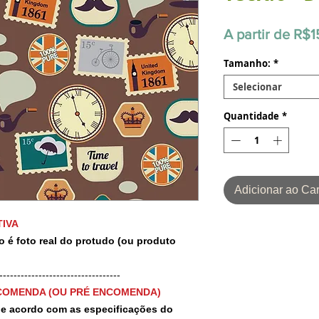
A partir de
R$1
Tamanho:
*
Selecionar
Quantidade
*
Adicionar ao Car
IVA
o é foto real do protudo (ou produto
-----------------------------------
COMENDA (OU PRÉ ENCOMENDA)
 de acordo com as especificações do