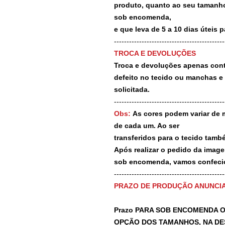
produto, quanto ao seu tamanho
sob encomenda,
e que leva de 5 a 10 dias úteis 
--------------------------------------------
TROCA E DEVOLUÇÕES
Troca e devoluções apenas contr
defeito no tecido ou manchas e
solicitada.
--------------------------------------------
Obs:
As cores podem variar de 
de cada um. Ao ser
transferidos para o tecido tamb
Após realizar o pedido da image
sob encomenda, vamos confecio
-------------------------------------------
PRAZO DE PRODUÇÃO ANUNCI
Prazo PARA SOB ENCOMENDA O
OPÇÃO DOS TAMANHOS, NA DE