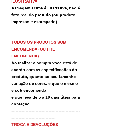
ILUSTRATIVA
A Imagem acima é ilustrativa, não é
foto real do protudo (ou produto
impresso e estampado).
------------------------------------------------
------------------------------
TODOS OS PRODUTOS SOB
ENCOMENDA (OU PRÉ
ENCOMENDA)
Ao realizar a compra voce está de
acordo com as especificações do
produto, quanto ao seu tamanho
variação de cores, e que o mesmo
é sob encomenda,
e que leva de 5 a 10 dias úteis para
confeção.
------------------------------------------------
-------------------------------
TROCA E DEVOLUÇÕES