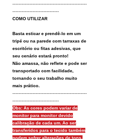
------------------------------------------------
------------------------------
COMO UTILIZAR
Basta esticar e prendê-lo em um
tripé ou na parede com tarraxas de
escritório ou fitas adesivas, que
seu cenário estará pronto!
Não amassa, não reflete e pode ser
transportado com facilidade,
tornando o seu trabalho muito
mais prático.
------------------------------------------------
------------------------------
Obs: As cores podem variar de
monitor para monitor devido
calibração de cada um. Ao ser
transferidos para o tecido também
podem sofrer alterações de tons.