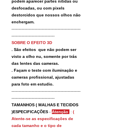
podem aparecer partes nitidas ou
desfocadas, ou com pixels
destorcidos que nossos olhos não
enchergam.
------------------------------------------------
------------------------------
SOBRE O EFEITO 3D
. São efeitos que não podem ser
visto a olho nu, somente por trás
das lentes das cameras.
. Façam o teste com iluminação e
cameras profissional, ajustadas
para foto em estudio.
------------------------------------------------
------------------------------
TAMANHOS ( MALHAS E TECIDOS
)ESPECIFICAÇÕES
-
Atenção
:
(
Atente-se as especificações de
cada tamanho e o tipo de