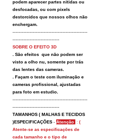
podem aparecer partes nitidas ou
desfocadas, ou com pixels
destorcidos que nossos olhos não
enchergam.
------------------------------------------------
------------------------------
SOBRE O EFEITO 3D
. São efeitos que não podem ser
visto a olho nu, somente por trás
das lentes das cameras.
. Façam o teste com iluminação e
cameras profissional, ajustadas
para foto em estudio.
------------------------------------------------
------------------------------
TAMANHOS ( MALHAS E TECIDOS
)ESPECIFICAÇÕES
-
Atenção
:
(
Atente-se as especificações de
cada tamanho e o tipo de