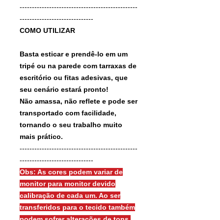
------------------------------------------------
------------------------------
COMO UTILIZAR
Basta esticar e prendê-lo em um
tripé ou na parede com tarraxas de
escritório ou fitas adesivas, que
seu cenário estará pronto!
Não amassa, não reflete e pode ser
transportado com facilidade,
tornando o seu trabalho muito
mais prático.
------------------------------------------------
------------------------------
Obs: As cores podem variar de
monitor para monitor devido
calibração de cada um. Ao ser
transferidos para o tecido também
podem sofrer alterações de tons.