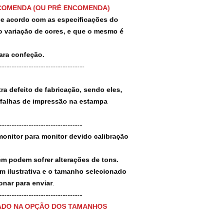
COMENDA (OU PRÉ ENCOMENDA)
 de acordo com as especificações do
 variação de cores, e que o mesmo é
para confeção.
-----------------------------------
a defeito de fabricação, sendo eles,
 falhas de impressão na estampa
----------------------------------
monitor para monitor devido calibração
ém podem sofrer alterações de tons.
m ilustrativa e o tamanho selecionado
nar para enviar
.
-----------------------------------
ADO NA OPÇÃO DOS TAMANHOS