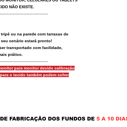
A DO MONITOR, CELULARES OU TABLETS
IDO NÃO EXISTE.
-----------------------------------
 tripé ou na parede com tarraxas de
e seu cenário estará pronto!
ser transportado com facilidade,
ais prático.
-----------------------------------
onitor para monitor devido calibração
s para o tecido também podem sofrer
 DE FABRICAÇÃO DOS FUNDOS DE
5 A 10 DIA