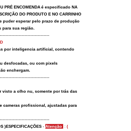
U PRÉ ENCOMENDA é especificado NA
SCRIÇÃO DO PRODUTO E NO CARRINHO
puder esperar pelo prazo de produção
 para sua região.
-----------------------------------
3D
 por inteligencia artificial, contendo
ou desfocadas, ou com pixels
não enchergam.
-----------------------------------
 visto a olho nu, somente por trás das
e cameras profissional, ajustadas para
-----------------------------------
S )ESPECIFICAÇÕES
-
Atenção
:
(