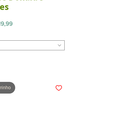
ges
Preço
19,99
promocional
rinho