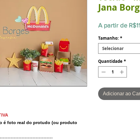
Jana Bor
A partir de
R$1
Tamanho:
*
Selecionar
Quantidade
*
Adicionar ao Car
IVA
o é foto real do protudo (ou produto
-----------------------------------