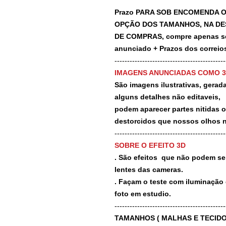
Prazo PARA SOB ENCOMENDA O
OPÇÃO DOS TAMANHOS, NA DE
DE COMPRAS, compre apenas se 
anunciado + Prazos dos correios
-------------------------------------------
IMAGENS ANUNCIADAS COMO 
São imagens ilustrativas, geradas
alguns detalhes não editaveis,
podem aparecer partes nitidas 
destorcidos que nossos olhos 
-------------------------------------------
SOBRE O EFEITO 3D
. São efeitos que não podem ser
lentes das cameras.
. Façam o teste com iluminação 
foto em estudio.
-------------------------------------------
TAMANHOS ( MALHAS E TECIDO