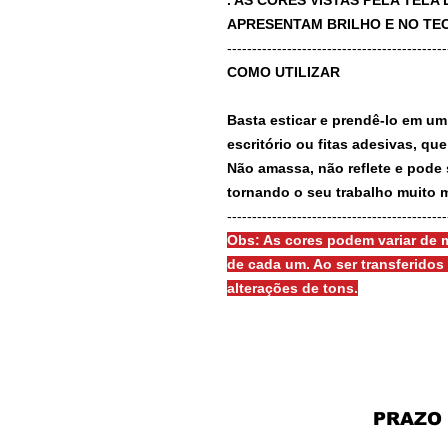
. AS CORES VISTAS PELA TEL
APRESENTAM BRILHO E NO TEC
-------------------------------------------
COMO UTILIZAR
Basta esticar e prendê-lo em um
escritório ou fitas adesivas, qu
Não amassa, não reflete e pode 
tornando o seu trabalho muito m
-------------------------------------------
Obs: As cores podem variar de m
de cada um. Ao ser transferido
alterações de tons.
PRAZO