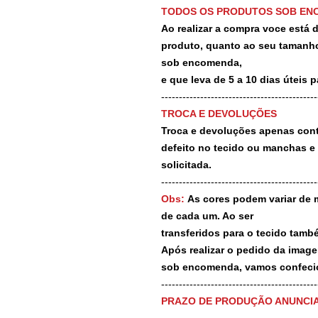
TODOS OS PRODUTOS SOB EN
Ao realizar a compra voce está
produto, quanto ao seu tamanho
sob encomenda,
e que leva de 5 a 10 dias úteis 
--------------------------------------------
TROCA E DEVOLUÇÕES
Troca e devoluções apenas contr
defeito no tecido ou manchas e
solicitada.
--------------------------------------------
Obs:
As cores podem variar de 
de cada um. Ao ser
transferidos para o tecido tamb
Após realizar o pedido da image
sob encomenda, vamos confecio
-------------------------------------------
PRAZO DE PRODUÇÃO ANUNCI