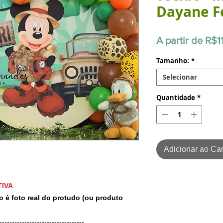
Dayane F
A partir de
R$1
Tamanho:
*
Selecionar
Quantidade
*
Adicionar ao Car
IVA
o é foto real do protudo (ou produto
-----------------------------------