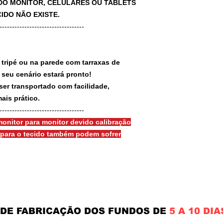
A DO MONITOR, CELULARES OU TABLETS
IDO NÃO EXISTE.
-----------------------------------
 tripé ou na parede com tarraxas de
e seu cenário estará pronto!
ser transportado com facilidade,
ais prático.
-----------------------------------
onitor para monitor devido calibração
s para o tecido também podem sofrer
 DE FABRICAÇÃO DOS FUNDOS DE
5 A 10 DIA