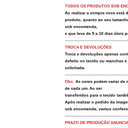
TODOS OS PRODUTOS SOB EN
Ao realizar a compra voce está
produto, quanto ao seu tamanho
sob encomenda,
e que leva de 5 a 10 dias úteis 
--------------------------------------------
TROCA E DEVOLUÇÕES
Troca e devoluções apenas contr
defeito no tecido ou manchas e
solicitada.
--------------------------------------------
Obs:
As cores podem variar de 
de cada um. Ao ser
transferidos para o tecido tamb
Após realizar o pedido da image
sob encomenda, vamos confecio
-------------------------------------------
PRAZO DE PRODUÇÃO ANUNCI