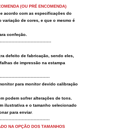
COMENDA (OU PRÉ ENCOMENDA)
 de acordo com as especificações do
 variação de cores, e que o mesmo é
para confeção.
-----------------------------------
a defeito de fabricação, sendo eles,
 falhas de impressão na estampa
----------------------------------
monitor para monitor devido calibração
ém podem sofrer alterações de tons.
m ilustrativa e o tamanho selecionado
nar para enviar
.
-----------------------------------
ADO NA OPÇÃO DOS TAMANHOS