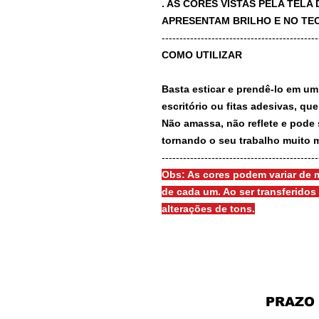
. AS CORES VISTAS PELA TEL
APRESENTAM BRILHO E NO TEC
-------------------------------------------
COMO UTILIZAR
Basta esticar e prendê-lo em um
escritório ou fitas adesivas, qu
Não amassa, não reflete e pode 
tornando o seu trabalho muito m
-------------------------------------------
Obs: As cores podem variar de m
de cada um. Ao ser transferido
alterações de tons.
PRAZO