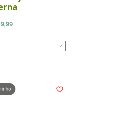
erna
Preço
19,99
promocional
rinho