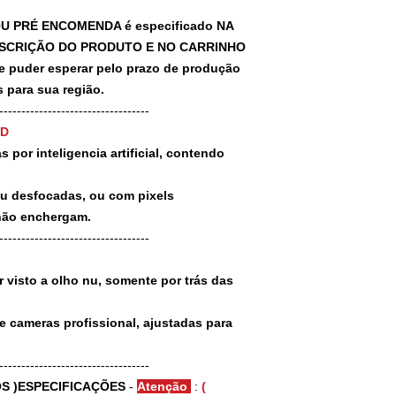
U PRÉ ENCOMENDA é especificado NA
SCRIÇÃO DO PRODUTO E NO CARRINHO
puder esperar pelo prazo de produção
 para sua região.
-----------------------------------
3D
 por inteligencia artificial, contendo
ou desfocadas, ou com pixels
não enchergam.
-----------------------------------
 visto a olho nu, somente por trás das
e cameras profissional, ajustadas para
-----------------------------------
S )ESPECIFICAÇÕES
-
Atenção
:
(