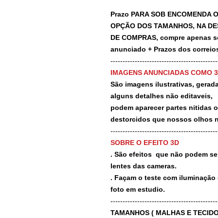
Prazo PARA SOB ENCOMENDA O
OPÇÃO DOS TAMANHOS, NA DE
DE COMPRAS, compre apenas se 
anunciado + Prazos dos correios
-------------------------------------------
IMAGENS ANUNCIADAS COMO 
São imagens ilustrativas, geradas
alguns detalhes não editaveis,
podem aparecer partes nitidas 
destorcidos que nossos olhos 
-------------------------------------------
SOBRE O EFEITO 3D
. São efeitos que não podem ser
lentes das cameras.
. Façam o teste com iluminação 
foto em estudio.
-------------------------------------------
TAMANHOS ( MALHAS E TECIDO