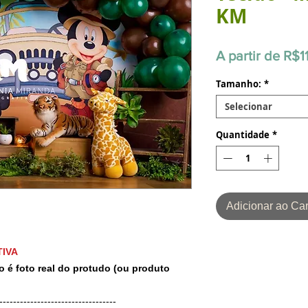
KM
A partir de
R$1
Tamanho:
*
Selecionar
Quantidade
*
Adicionar ao Car
IVA
o é foto real do protudo (ou produto
-----------------------------------