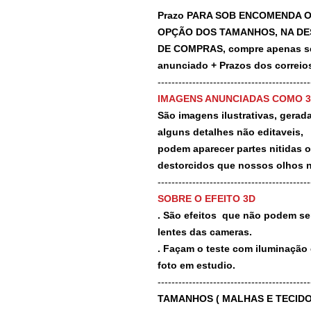
Prazo PARA SOB ENCOMENDA O
OPÇÃO DOS TAMANHOS, NA DE
DE COMPRAS, compre apenas se 
anunciado + Prazos dos correios
-------------------------------------------
IMAGENS ANUNCIADAS COMO 
São imagens ilustrativas, geradas
alguns detalhes não editaveis,
podem aparecer partes nitidas 
destorcidos que nossos olhos 
-------------------------------------------
SOBRE O EFEITO 3D
. São efeitos que não podem ser
lentes das cameras.
. Façam o teste com iluminação 
foto em estudio.
-------------------------------------------
TAMANHOS ( MALHAS E TECIDO