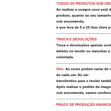
TODOS OS PRODUTOS SOB EN
Ao realizar a compra voce está
produto, quanto ao seu tamanho
sob encomenda,
e que leva de 5 a 10 dias úteis 
--------------------------------------------
TROCA E DEVOLUÇÕES
Troca e devoluções apenas contr
defeito no tecido ou manchas e
solicitada.
--------------------------------------------
Obs:
As cores podem variar de 
de cada um. Ao ser
transferidos para o tecido tamb
Após realizar o pedido da image
sob encomenda, vamos confecio
-------------------------------------------
PRAZO DE PRODUÇÃO ANUNCI