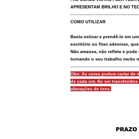
APRESENTAM BRILHO E NO TEC
-------------------------------------------
COMO UTILIZAR
Basta esticar e prendê-lo em um
escritório ou fitas adesivas, qu
Não amassa, não reflete e pode 
tornando o seu trabalho muito m
-------------------------------------------
Obs: As cores podem variar de m
de cada um. Ao ser transferido
alterações de tons.
PRAZO