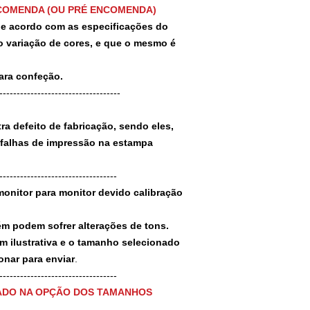
COMENDA (OU PRÉ ENCOMENDA)
 de acordo com as especificações do
 variação de cores, e que o mesmo é
para confeção.
-----------------------------------
a defeito de fabricação, sendo eles,
 falhas de impressão na estampa
----------------------------------
monitor para monitor devido calibração
ém podem sofrer alterações de tons.
m ilustrativa e o tamanho selecionado
nar para enviar
.
-----------------------------------
ADO NA OPÇÃO DOS TAMANHOS