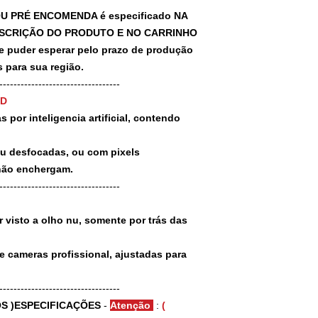
U PRÉ ENCOMENDA é especificado NA
SCRIÇÃO DO PRODUTO E NO CARRINHO
puder esperar pelo prazo de produção
 para sua região.
-----------------------------------
3D
 por inteligencia artificial, contendo
ou desfocadas, ou com pixels
não enchergam.
-----------------------------------
 visto a olho nu, somente por trás das
e cameras profissional, ajustadas para
-----------------------------------
S )ESPECIFICAÇÕES
-
Atenção
:
(