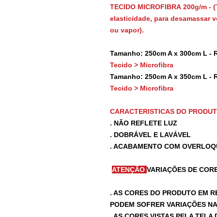
TECIDO MICROFIBRA 200g/m - (
elasticidade, para desamassar vo
ou vapor).
Tamanho: 250cm A x 300cm L - 
Tecido > Microfibra
Tamanho: 250cm A x 350cm L - 
Tecido > Microfibra
CARACTERISTICAS DO PRODU
. NÃO REFLETE LUZ
. DOBRÁVEL E LAVÁVEL
. ACABAMENTO COM OVERLOQ
ATENÇÃO
VARIAÇÕES DE CORE
. AS CORES DO PRODUTO EM R
PODEM SOFRER VARIAÇÕES NA 
. AS CORES VISTAS PELA TEL