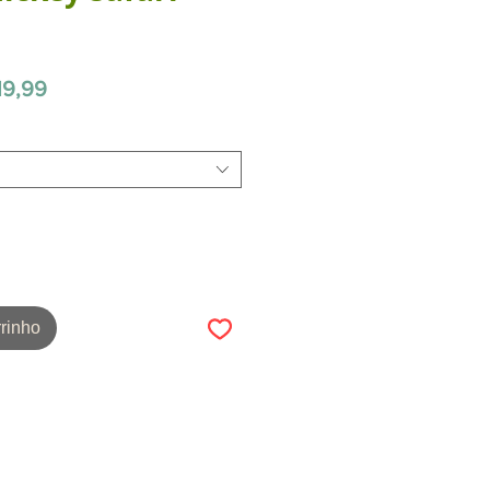
Preço
19,99
promocional
rinho