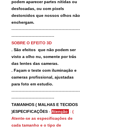
podem aparecer partes nitidas ou
desfocadas, ou com pixels
destorcidos que nossos olhos não
enchergam.
------------------------------------------------
------------------------------
SOBRE O EFEITO 3D
. São efeitos que não podem ser
visto a olho nu, somente por trás
das lentes das cameras.
. Façam o teste com iluminação e
cameras profissional, ajustadas
para foto em estudio.
------------------------------------------------
------------------------------
TAMANHOS ( MALHAS E TECIDOS
)ESPECIFICAÇÕES
-
Atenção
:
(
Atente-se as especificações de
cada tamanho e o tipo de