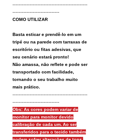
------------------------------------------------
------------------------------
COMO UTILIZAR
Basta esticar e prendê-lo em um
tripé ou na parede com tarraxas de
escritório ou fitas adesivas, que
seu cenário estará pronto!
Não amassa, não reflete e pode ser
transportado com facilidade,
tornando o seu trabalho muito
mais prático.
------------------------------------------------
------------------------------
Obs: As cores podem variar de
monitor para monitor devido
calibração de cada um. Ao ser
transferidos para o tecido também
podem sofrer alterações de tons.