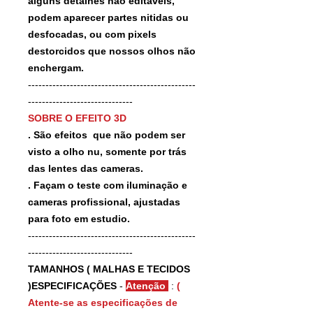
alguns detalhes não editaveis,
podem aparecer partes nitidas ou
desfocadas, ou com pixels
destorcidos que nossos olhos não
enchergam.
------------------------------------------------
------------------------------
SOBRE O EFEITO 3D
. São efeitos que não podem ser
visto a olho nu, somente por trás
das lentes das cameras.
. Façam o teste com iluminação e
cameras profissional, ajustadas
para foto em estudio.
------------------------------------------------
------------------------------
TAMANHOS ( MALHAS E TECIDOS
)ESPECIFICAÇÕES
-
Atenção
:
(
Atente-se as especificações de