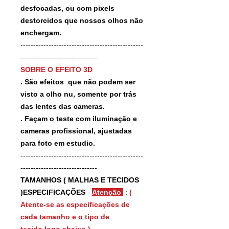
desfocadas, ou com pixels
destorcidos que nossos olhos não
enchergam.
------------------------------------------------
------------------------------
SOBRE O EFEITO 3D
. São efeitos que não podem ser
visto a olho nu, somente por trás
das lentes das cameras.
. Façam o teste com iluminação e
cameras profissional, ajustadas
para foto em estudio.
------------------------------------------------
------------------------------
TAMANHOS ( MALHAS E TECIDOS
)ESPECIFICAÇÕES
-
Atenção
:
(
Atente-se as especificações de
cada tamanho e o tipo de
tecido logo abaixo ).