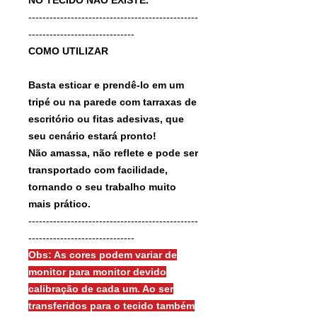
------------------------------------------------
------------------------------
COMO UTILIZAR
Basta esticar e prendê-lo em um
tripé ou na parede com tarraxas de
escritório ou fitas adesivas, que
seu cenário estará pronto!
Não amassa, não reflete e pode ser
transportado com facilidade,
tornando o seu trabalho muito
mais prático.
------------------------------------------------
------------------------------
Obs: As cores podem variar de
monitor para monitor devido
calibração de cada um. Ao ser
transferidos para o tecido também