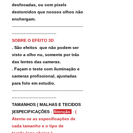
desfocadas, ou com pixels
destorcidos que nossos olhos não
enchergam.
------------------------------------------------
------------------------------
SOBRE O EFEITO 3D
. São efeitos que não podem ser
visto a olho nu, somente por trás
das lentes das cameras.
. Façam o teste com iluminação e
cameras profissional, ajustadas
para foto em estudio.
------------------------------------------------
------------------------------
TAMANHOS ( MALHAS E TECIDOS
)ESPECIFICAÇÕES
-
Atenção
:
(
Atente-se as especificações de
cada tamanho e o tipo de
tecido logo abaixo ).