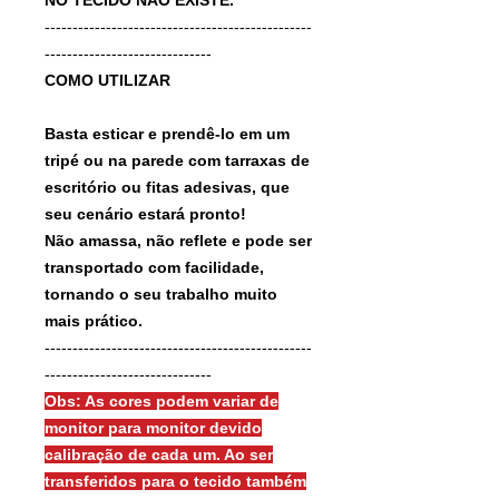
------------------------------------------------
------------------------------
COMO UTILIZAR
Basta esticar e prendê-lo em um
tripé ou na parede com tarraxas de
escritório ou fitas adesivas, que
seu cenário estará pronto!
Não amassa, não reflete e pode ser
transportado com facilidade,
tornando o seu trabalho muito
mais prático.
------------------------------------------------
------------------------------
Obs: As cores podem variar de
monitor para monitor devido
calibração de cada um. Ao ser
transferidos para o tecido também