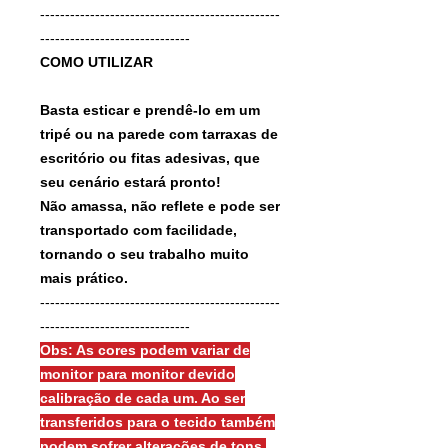
------------------------------------------------
------------------------------
COMO UTILIZAR
Basta esticar e prendê-lo em um
tripé ou na parede com tarraxas de
escritório ou fitas adesivas, que
seu cenário estará pronto!
Não amassa, não reflete e pode ser
transportado com facilidade,
tornando o seu trabalho muito
mais prático.
------------------------------------------------
------------------------------
Obs: As cores podem variar de
monitor para monitor devido
calibração de cada um. Ao ser
transferidos para o tecido também
podem sofrer alterações de tons.