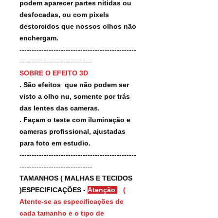
podem aparecer partes nitidas ou
desfocadas, ou com pixels
destorcidos que nossos olhos não
enchergam.
------------------------------------------------
------------------------------
SOBRE O EFEITO 3D
. São efeitos que não podem ser
visto a olho nu, somente por trás
das lentes das cameras.
. Façam o teste com iluminação e
cameras profissional, ajustadas
para foto em estudio.
------------------------------------------------
------------------------------
TAMANHOS ( MALHAS E TECIDOS
)ESPECIFICAÇÕES
-
Atenção
:
(
Atente-se as especificações de
cada tamanho e o tipo de