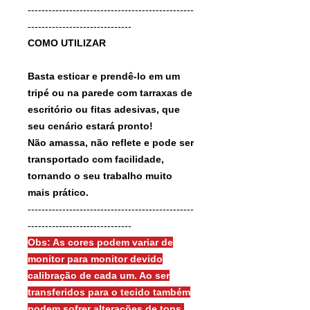
------------------------------------------------
------------------------------
COMO UTILIZAR
Basta esticar e prendê-lo em um
tripé ou na parede com tarraxas de
escritório ou fitas adesivas, que
seu cenário estará pronto!
Não amassa, não reflete e pode ser
transportado com facilidade,
tornando o seu trabalho muito
mais prático.
------------------------------------------------
------------------------------
Obs: As cores podem variar de
monitor para monitor devido
calibração de cada um. Ao ser
transferidos para o tecido também
podem sofrer alterações de tons.