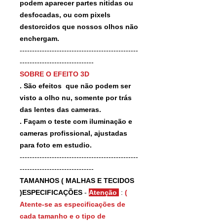
podem aparecer partes nitidas ou
desfocadas, ou com pixels
destorcidos que nossos olhos não
enchergam.
------------------------------------------------
------------------------------
SOBRE O EFEITO 3D
. São efeitos que não podem ser
visto a olho nu, somente por trás
das lentes das cameras.
. Façam o teste com iluminação e
cameras profissional, ajustadas
para foto em estudio.
------------------------------------------------
------------------------------
TAMANHOS ( MALHAS E TECIDOS
)ESPECIFICAÇÕES
-
Atenção
:
(
Atente-se as especificações de
cada tamanho e o tipo de