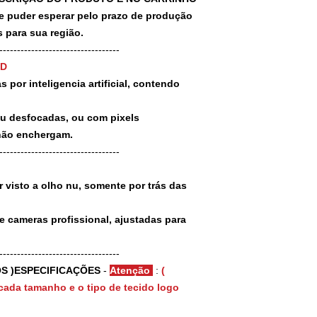
puder esperar pelo prazo de produção
 para sua região.
-----------------------------------
3D
 por inteligencia artificial, contendo
ou desfocadas, ou com pixels
não enchergam.
-----------------------------------
 visto a olho nu, somente por trás das
e cameras profissional, ajustadas para
-----------------------------------
S )ESPECIFICAÇÕES
-
Atenção
:
(
cada tamanho e o tipo de tecido logo