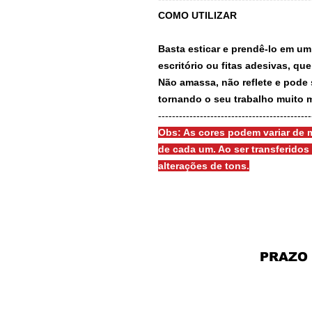
COMO UTILIZAR
Basta esticar e prendê-lo em um
escritório ou fitas adesivas, qu
Não amassa, não reflete e pode 
tornando o seu trabalho muito m
-------------------------------------------
Obs: As cores podem variar de m
de cada um. Ao ser transferido
alterações de tons.
PRAZO