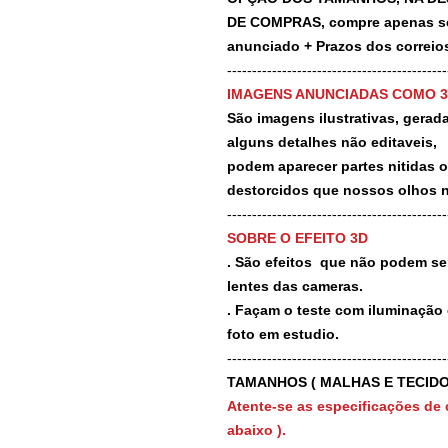
DE COMPRAS, compre apenas se 
anunciado + Prazos dos correios
-------------------------------------------
IMAGENS ANUNCIADAS COMO 
São imagens ilustrativas, geradas
alguns detalhes não editaveis,
podem aparecer partes nitidas 
destorcidos que nossos olhos 
-------------------------------------------
SOBRE O EFEITO 3D
. São efeitos que não podem ser
lentes das cameras.
. Façam o teste com iluminação 
foto em estudio.
-------------------------------------------
TAMANHOS ( MALHAS E TECIDO
Atente-se as especificações de 
abaixo ).