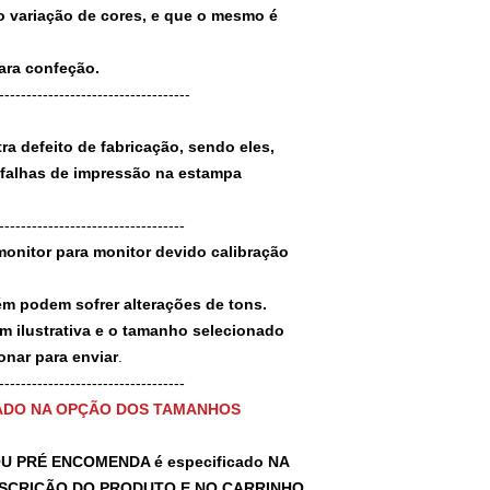
 variação de cores, e que o mesmo é
para confeção.
-----------------------------------
a defeito de fabricação, sendo eles,
 falhas de impressão na estampa
----------------------------------
monitor para monitor devido calibração
ém podem sofrer alterações de tons.
m ilustrativa e o tamanho selecionado
nar para enviar
.
-----------------------------------
ADO NA OPÇÃO DOS TAMANHOS
U PRÉ ENCOMENDA é especificado NA
SCRIÇÃO DO PRODUTO E NO CARRINHO