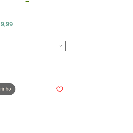
Preço
19,99
promocional
rinho