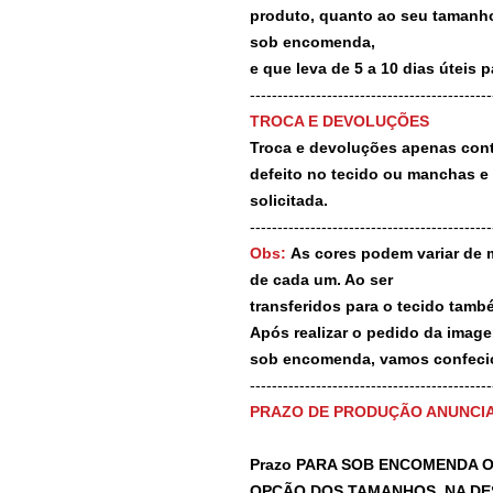
produto, quanto ao seu tamanho
sob encomenda,
e que leva de 5 a 10 dias úteis 
--------------------------------------------
TROCA E DEVOLUÇÕES
Troca e devoluções apenas contr
defeito no tecido ou manchas e
solicitada.
--------------------------------------------
Obs:
As cores podem variar de 
de cada um. Ao ser
transferidos para o tecido tamb
Após realizar o pedido da image
sob encomenda, vamos confecio
-------------------------------------------
PRAZO DE PRODUÇÃO ANUNCI
Prazo PARA SOB ENCOMENDA O
OPÇÃO DOS TAMANHOS, NA DE