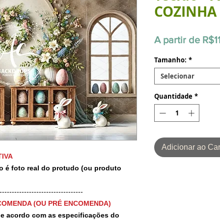
COZINHA
A partir de
R$1
Tamanho:
*
Selecionar
Quantidade
*
Adicionar ao Car
IVA
o é foto real do protudo (ou produto
-----------------------------------
COMENDA (OU PRÉ ENCOMENDA)
 de acordo com as especificações do