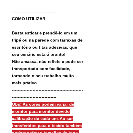
------------------------------------------------
------------------------------
COMO UTILIZAR
Basta esticar e prendê-lo em um
tripé ou na parede com tarraxas de
escritório ou fitas adesivas, que
seu cenário estará pronto!
Não amassa, não reflete e pode ser
transportado com facilidade,
tornando o seu trabalho muito
mais prático.
------------------------------------------------
------------------------------
Obs: As cores podem variar de
monitor para monitor devido
calibração de cada um. Ao ser
transferidos para o tecido também
podem sofrer alterações de tons.