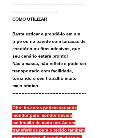
------------------------------------------------
------------------------------
COMO UTILIZAR
Basta esticar e prendê-lo em um
tripé ou na parede com tarraxas de
escritório ou fitas adesivas, que
seu cenário estará pronto!
Não amassa, não reflete e pode ser
transportado com facilidade,
tornando o seu trabalho muito
mais prático.
------------------------------------------------
------------------------------
Obs: As cores podem variar de
monitor para monitor devido
calibração de cada um. Ao ser
transferidos para o tecido também
podem sofrer alterações de tons.