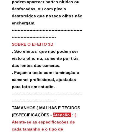
podem aparecer partes nitidas ou
desfocadas, ou com pixels
destorcidos que nossos olhos não
enchergam.
------------------------------------------------
------------------------------
SOBRE O EFEITO 3D
. São efeitos que não podem ser
visto a olho nu, somente por trás
das lentes das cameras.
. Façam o teste com iluminação e
cameras profissional, ajustadas
para foto em estudio.
------------------------------------------------
------------------------------
TAMANHOS ( MALHAS E TECIDOS
)ESPECIFICAÇÕES
-
Atenção
:
(
Atente-se as especificações de
cada tamanho e o tipo de